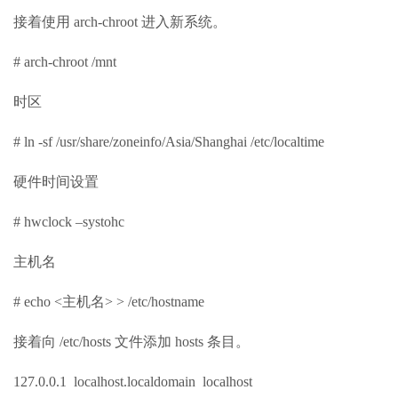
接着使用 arch-chroot 进入新系统。
# arch-chroot /mnt
时区
# ln -sf /usr/share/zoneinfo/Asia/Shanghai /etc/localtime
硬件时间设置
# hwclock –systohc
主机名
# echo <主机名> > /etc/hostname
接着向 /etc/hosts 文件添加 hosts 条目。
127.0.0.1 localhost.localdomain localhost