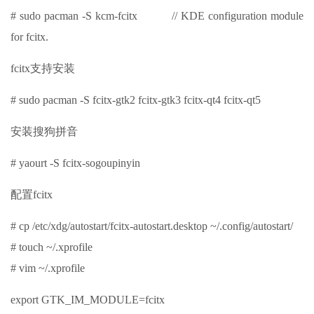
# sudo pacman -S kcm-fcitx // KDE configuration module
for fcitx.
fcitx支持安装
# sudo pacman -S fcitx-gtk2 fcitx-gtk3 fcitx-qt4 fcitx-qt5
安装搜狗拼音
# yaourt -S fcitx-sogoupinyin
配置fcitx
# cp /etc/xdg/autostart/fcitx-autostart.desktop ~/.config/autostart/
# touch ~/.xprofile
# vim ~/.xprofile
export GTK_IM_MODULE=fcitx