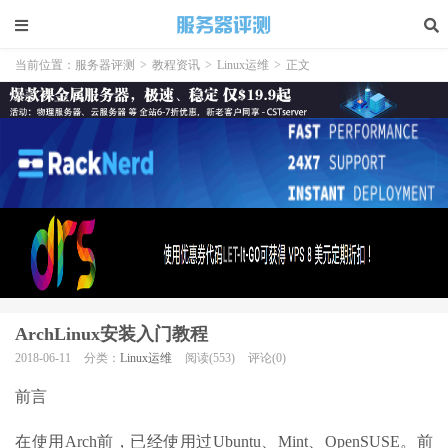
当前位置：
服务器评测
>
教程资讯
>
Linux运维
>
正文
ArchLinux安装入门教程
2018-06-11
分类：
Linux运维
阅读(553)
评论(0)
前言
在使用Arch前，已经使用过Ubuntu、Mint、OpenSUSE。前