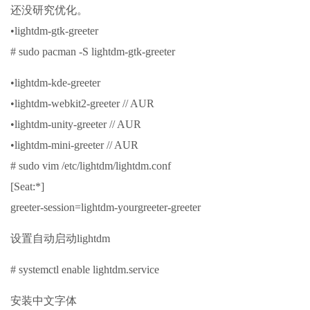
还没研究优化。
•lightdm-gtk-greeter
# sudo pacman -S lightdm-gtk-greeter
•lightdm-kde-greeter
•lightdm-webkit2-greeter // AUR
•lightdm-unity-greeter // AUR
•lightdm-mini-greeter // AUR
# sudo vim /etc/lightdm/lightdm.conf
[Seat:*]
greeter-session=lightdm-yourgreeter-greeter
设置自动启动lightdm
# systemctl enable lightdm.service
安装中文字体