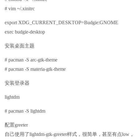
# vim ~/.xinitrc
export XDG_CURRENT_DESKTOP=Budgie:GNOME
exec budgie-desktop
安装桌面主题
# pacman -S arc-gtk-theme
# pacman -S materia-gtk-theme
安装登录器
lightdm
# pacman -S lightdm
配置greeter
自己使用了lightdm-gtk-greeter样式，很简单，甚至有点low，