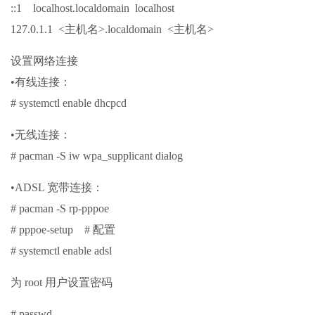
::1 localhost.localdomain localhost
127.0.1.1 <主机名>.localdomain <主机名>
设置网络连接
•有线连接：
# systemctl enable dhcpcd
•无线连接：
# pacman -S iw wpa_supplicant dialog
•ADSL 宽带连接：
# pacman -S rp-pppoe
# pppoe-setup # 配置
# systemctl enable adsl
为 root 用户设置密码
# passwd