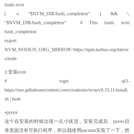
loads nvm
[ -s “$NVM_DIR/bash_completion” ] && \.
“$NVM_DIR/bash_completion” # This loads nvm
bash_completion
export
NVM_NODEJS_ORG_MIRROR=https://npm.taobao.org/mirror
s/node
2.安装nvm
# wget -qO-
https://raw.githubusercontent.com/creationix/nvm/v0.33.11/install.
sh | bash
•pyenv
这个在安装的时候出现一点小状况，安装完成后，pyenv目
录里面没有可执行程序，所以我使用pacman安装了一下，然