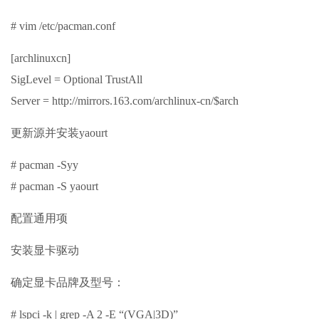
# vim /etc/pacman.conf
[archlinuxcn]
SigLevel = Optional TrustAll
Server = http://mirrors.163.com/archlinux-cn/$arch
更新源并安装yaourt
# pacman -Syy
# pacman -S yaourt
配置通用项
安装显卡驱动
确定显卡品牌及型号：
# lspci -k | grep -A 2 -E “(VGA|3D)”