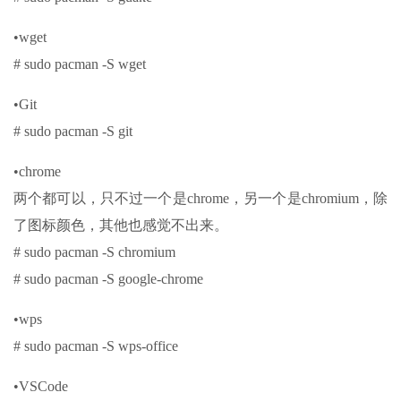
•wget
# sudo pacman -S wget
•Git
# sudo pacman -S git
•chrome
两个都可以，只不过一个是chrome，另一个是chromium，除
了图标颜色，其他也感觉不出来。
# sudo pacman -S chromium
# sudo pacman -S google-chrome
•wps
# sudo pacman -S wps-office
•VSCode