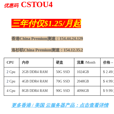
CSTOU4
优惠码
三年付仅$1.25/月起
香港China Premium
测速：154.44.24.129
洛杉矶China Premium
测速：154.12.35.2
CPU
内存
硬盘
流量 /
Month
价格 
2
Cpu
2GB DDR4 RAM
50G SSD
1024GB
$ 2.49
2
Cpu
4GB DDR4 RAM
70G SSD
2048GB
$ 4.99
4 Cpu
8GB DDR4 RAM
90G SSD
4096GB
$ 9.99
更多香港 / 美国 云服务器产品：点击查看详情