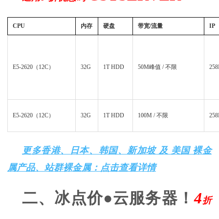
CPU
内存
硬盘
带宽/流量
IP
E5-2620（12C）
32G
1T HDD
50M峰值 / 不限
258
E5-2620（12C）
32G
1T HDD
100M / 不限
258
更多香港、日本、韩国、新加坡 及 美国 裸金
属产品、站群裸金属：点击查看详情
二、
冰点价●云服务器
！
4
折