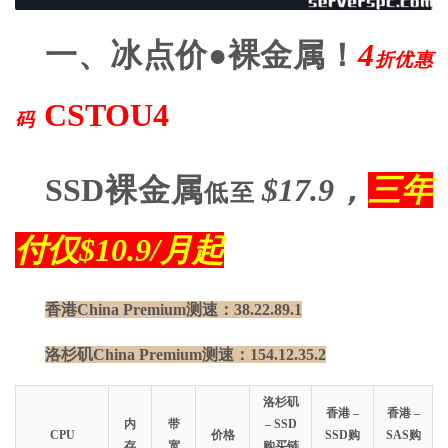
一、冰点价●裸金属！
4
折优惠
CSTOU4
码
SSD裸金属
$17.9，
三年
低至
付仅$10.9/月起
香港China Premium
测速：38.22.89.1
洛杉矶China Premium
测速：154.12.35.2
洛杉矶
香港 –
香港 –
内
带
– SSD
CPU
价格
SSD购
SAS购
存
宽
购买链