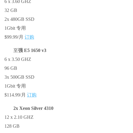
6 x 3.60 GHZ
32 GB
2x 480GB SSD
1Gbit 专用
$99.99/月
订购
至
强 E5 1650 v3
6 x 3.50 GHZ
96 GB
3x 500GB SSD
1Gbit 专用
$114.99/月
订购
2x Xeon Silver 4310
12 x 2.10 GHZ
128 GB