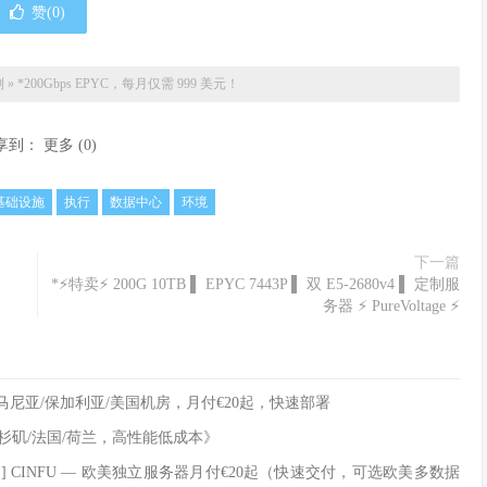
赞(
0
)
测
»
*200Gbps EPYC，每月仅需 999 美元！
享到：
更多
(
0
)
基础设施
执行
数据中心
环境
下一篇
*⚡特卖⚡ 200G 10TB ▌ EPYC 7443P ▌ 双 E5-2680v4 ▌ 定制服
务器 ⚡ PureVoltage ⚡
/罗马尼亚/保加利亚/美国机房，月付€20起，快速部署
洛杉矶/法国/荷兰，高性能低成本》
美国] CINFU — 欧美独立服务器月付€20起（快速交付，可选欧美多数据