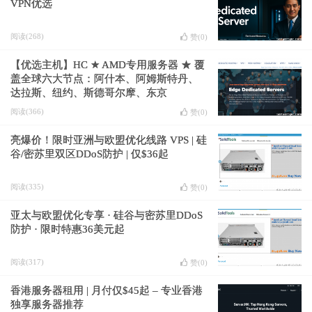
VPN优选
阅读(268)
赞(
0
)
【优选主机】HC ★ AMD专用服务器 ★ 覆
盖全球六大节点：阿什本、阿姆斯特丹、
达拉斯、纽约、斯德哥尔摩、东京
阅读(366)
赞(
0
)
亮爆价！限时亚洲与欧盟优化线路 VPS | 硅
谷/密苏里双区DDoS防护 | 仅$36起
阅读(335)
赞(
0
)
亚太与欧盟优化专享 · 硅谷与密苏里DDoS
防护 · 限时特惠36美元起
阅读(317)
赞(
0
)
香港服务器租用 | 月付仅$45起 – 专业香港
独享服务器推荐