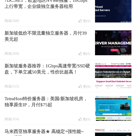
7DC.NET：欧盟地区NVMe独服，10Gbps
上行带宽，企业级独立服务器租用
阅读(268)
赞(
0
)
新加坡低价不限流量独立服务器，月付39
美元起
阅读(268)
赞(
0
)
新加坡服务器推荐：1Gbps高速带宽/SSD硬
盘，下单立减50美元，性价比超高！
阅读(215)
赞(
0
)
TetraHost特价服务器：美国/新加坡机房，
独享原生IP，月付$75起
阅读(314)
赞(
0
)
马来西亚独享服务器★ 高稳定+强性能~