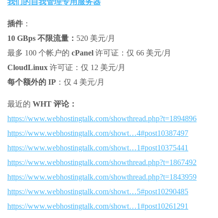
我们的自我管理专用服务器
插件
：
10 GBps 不限流量：
520 美元/月
最多 100 个帐户的
cPanel
许可证：仅 66 美元/月
CloudLinux
许可证：仅 12 美元/月
每个额外的 IP
：仅 4 美元/月
最近的
WHT 评论：
https://www.webhostingtalk.com/showthread.php?t=1894896
https://www.webhostingtalk.com/showt…4#post10387497
https://www.webhostingtalk.com/showt…1#post10375441
https://www.webhostingtalk.com/showthread.php?t=1867492
https://www.webhostingtalk.com/showthread.php?t=1843959
https://www.webhostingtalk.com/showt…5#post10290485
https://www.webhostingtalk.com/showt…1#post10261291