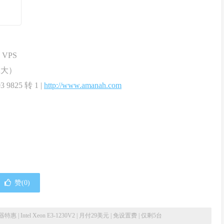
、VPS
加拿大）
 9825 转 1 |
http://www.amanah.com
赞(
0
)
| Intel Xeon E3-1230V2 | 月付29美元 | 免设置费 | 仅剩5台