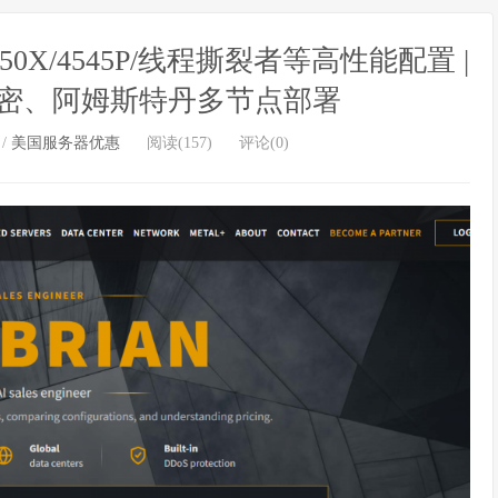
950X/4545P/线程撕裂者等高性能配置 |
密、阿姆斯特丹多节点部署
/
美国服务器优惠
阅读(157)
评论(0)