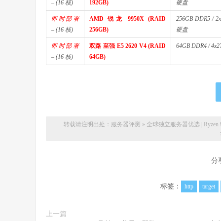
– (16 核)
192GB)
硬盘
即时部署
AMD 锐龙 9950X (RAID
256GB DDR5 / 
– (16 核)
256GB)
硬盘
即时部署
双路 至强 E5 2620 V4 (RAID
64GB DDR4 / 4
– (16 核)
64GB)
转载请注明出处：
服务器评测
»
全球独立服务器优选 | Ryze
分
标签：
http
target
上一篇