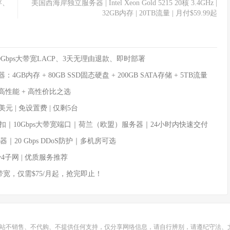
内存、
美国西海岸独立服务器 | Intel Xeon Gold 5215 20核 3.4GHz |
32GB内存 | 20TB流量 | 月付$59.99起
、50Gbps大带宽LACP、3天无理由退款、即时部署
：4GB内存 + 80GB SSD固态硬盘 + 200GB SATA存储 + 5TB流量
月 —— 高性能 + 高性价比之选
29美元 | 免设置费 | 仅剩5台
时折扣｜10Gbps大带宽端口｜荷兰（欧盟）服务器｜24小时内快速交付
器｜20 Gbps DDoS防护｜多机房可选
Pv4子网 | 优质服务推荐
s大带宽，仅需$75/月起，抢完即止！
站不销售、不代购、不提供任何支持，仅分享网络信息，请自行辨别，请遵纪守法、