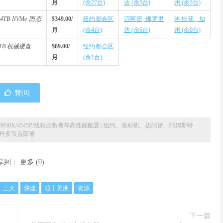
月
(余27台)
达 (余5台)
州 (余3台)
2x4TB NVMe 固态
$349.00/
纽约都会区
迈阿密, 佛罗里
洛杉矶, 加
月
(余4台)
达 (余6台)
州 (余0台)
x2TB 机械硬盘
$89.00/
纽约都会区
月
(余1台)
赞(
0
)
n 9950X/4545P/线程撕裂者等高性能配置 | 纽约、洛杉矶、迈阿密、阿姆斯特
丹多节点部署
享到：
更多
(
0
)
三大
快速
拉丁美洲
资源
下一篇