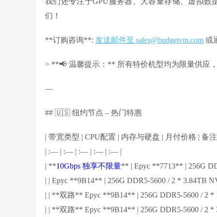
我们还专注于GPU服务器、大容量存储、虚拟数据
们！
**订购咨询**:
发送邮件至 sales@budgetvm.com
或通
> **📢 温馨提示：** 所有特价机型均为限量供
—
## 🇺🇸 纽约节点 – 热门特惠
| 带宽类型 | CPU配置 | 内存与硬盘 | 月付价格 | 备注 
| :— | :— | :— | :— | :— |
| **
10Gbps 独享不限量
** | Epyc **7713** | 256G
| | Epyc **9B14** | 256G DDR5-5600 / 2 * 3.84
| | **双路** Epyc **9B14** | 256G DDR5-5600 / 
| | **双路** Epyc **9B14** | 256G DDR5-5600 / 