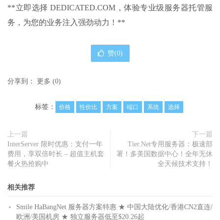
**立即选择 DEDICATED.COM，体验专业级服务器托管服
务，为您的业务注入强劲动力！**
赞(
0
)
分享到：
更多
(
0
)
标签：
价格
性价比
方案
端口
系统
选择
上一篇
下一篇
InterServer 限时优惠：支付一年
Tier.Net专用服务器：极速部
费用，享双倍时长 – 超值主机套
署！多美国数据中心！全年无休
餐火热抢购中
全天候技术支持！
相关推荐
Smile HaBangNet 服务器方案特惠 ★ 中国大陆优化/香港CN2直连/
欧洲/美国机房 ★ 独立服务器低至$20.26起