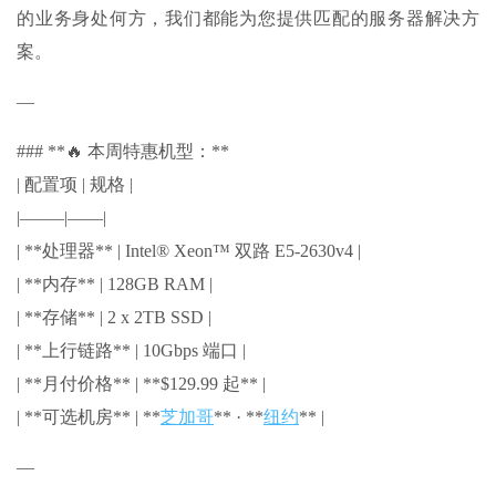
的业务身处何方，我们都能为您提供匹配的服务器解决方
案。
—
### **🔥 本周特惠机型：**
| 配置项 | 规格 |
|——–|——|
| **处理器** | Intel® Xeon™ 双路 E5-2630v4 |
| **内存** | 128GB RAM |
| **存储** | 2 x 2TB SSD |
| **上行链路** | 10Gbps 端口 |
| **月付价格** | **$129.99 起** |
| **可选机房** | **
芝加哥
** · **
纽约
** |
—