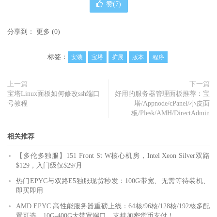
赞(
7
)
分享到：
更多
(
0
)
标签：
安装
宝塔
扩展
版本
程序
上一篇
下一篇
宝塔Linux面板如何修改ssh端口
好用的服务器管理面板推荐：宝
号教程
塔/Appnode/cPanel/小皮面
板/Plesk/AMH/DirectAdmin
相关推荐
【多伦多独服】151 Front St W核心机房，Intel Xeon Silver双路
$129，入门级仅$29/月
热门EPYC与双路E5独服现货秒发：100G带宽、无需等待装机、
即买即用
AMD EPYC 高性能服务器重磅上线：64核/96核/128核/192核多配
置可选，10G-400G大带宽端口，支持加密货币支付！