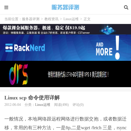
当前位置：
服务器评测
>
教程资讯
>
Linux运维
>
正文
Linux scp 命令使用详解
2012-06-04
分类：
Linux运维
阅读(496)
评论(0)
一般情况，本地网络跟远程网络进行数据交抱，或者数据迁
移，常用的有三种方法，一是ftp,二是wget /fetch 三是，rsync