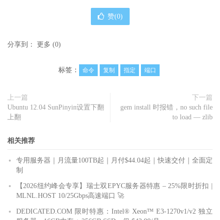
赞(
0
)
分享到：
更多
(
0
)
标签：
命令
复制
指定
端口
上一篇
下一篇
Ubuntu 12.04 SunPinyin设置下翻
gem install 时报错，no such file
上翻
to load — zlib
相关推荐
专用服务器｜月流量100TB起｜月付$44.04起｜快速交付｜全面定
制
【2026纽约峰会专享】瑞士双EPYC服务器特惠 – 25%限时折扣 |
MLNL.HOST 10/25Gbps高速端口 🚀
DEDICATED.COM 限时特惠：Intel® Xeon™ E3-1270v1/v2 独立