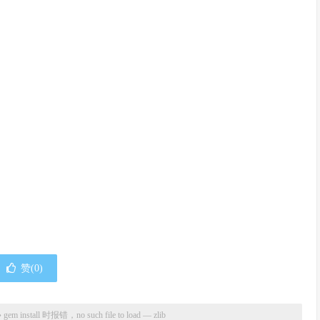
赞(
0
)
»
gem install 时报错，no such file to load — zlib