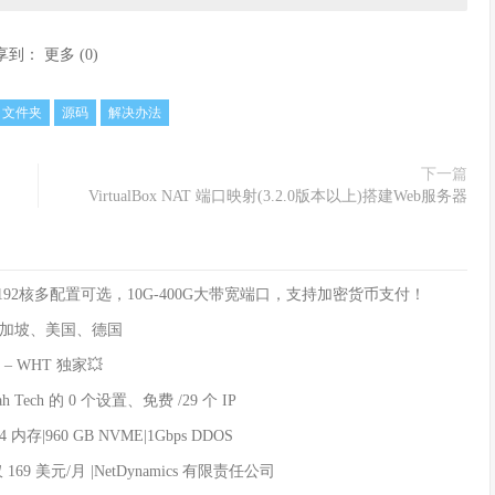
享到：
更多
(
0
)
文件夹
源码
解决办法
下一篇
VirtualBox NAT 端口映射(3.2.0版本以上)搭建Web服务器
8核/192核多配置可选，10G-400G大带宽端口，支持加密货币支付！
、新加坡、美国、德国
 – WHT 独家💥
ah Tech 的 0 个设置、免费 /29 个 IP
 内存|960 GB NVME|1Gbps DDOS
 仅 169 美元/月 |NetDynamics 有限责任公司