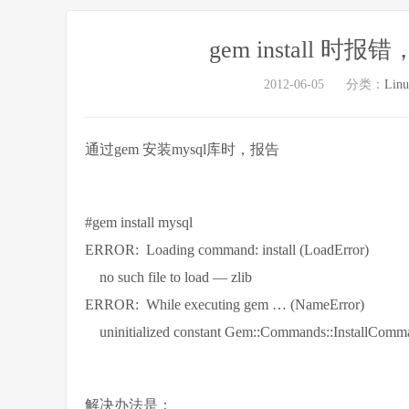
gem install 时报错，no
2012-06-05
分类：
Lin
通过gem 安装mysql库时，报告
#gem install mysql
ERROR: Loading command: install (LoadError)
no such file to load — zlib
ERROR: While executing gem … (NameError)
uninitialized constant Gem::Commands::InstallComm
解决办法是：