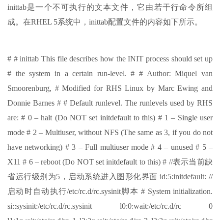
inittab是一个不可执行的文本文件，它由若干行命令所组
成。在RHEL 5系统中，inittab配置文件的内容如下所示。
# # inittab This file describes how the INIT process should set up
# the system in a certain run-level. # # Author: Miquel van
Smoorenburg, # Modified for RHS Linux by Marc Ewing and
Donnie Barnes # # Default runlevel. The runlevels used by RHS
are: # 0 – halt (Do NOT set initdefault to this) # 1 – Single user
mode # 2 – Multiuser, without NFS (The same as 3, if you do not
have networking) # 3 – Full multiuser mode # 4 – unused # 5 –
X11 # 6 – reboot (Do NOT set initdefault to this) # //表示当前缺
省运行级别为5，启动系统进入图形化界面 id:5:initdefault: //
启动时自动执行/etc/rc.d/rc.sysinit脚本 # System initialization.
si::sysinit:/etc/rc.d/rc.sysinit l0:0:wait:/etc/rc.d/rc 0