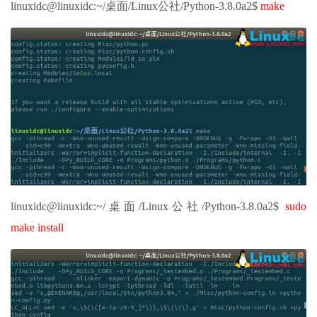
linuxidc@linuxidc:~/桌面/Linux公社/Python-3.8.0a2$
make
linuxidc@linuxidc:~/桌面/Linux公社/Python-3.8.0a2$
sudo
make install