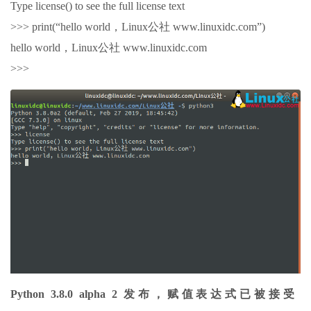
Type license() to see the full license text
>>> print(“hello world，Linux公社 www.linuxidc.com”)
hello world，Linux公社 www.linuxidc.com
>>>
Python 3.8.0 alpha 2 发布，赋值表达式已被接受