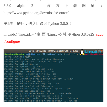
3.8.0 alpha 2，官方下载网址：
https://www.python.org/downloads/source/
第2步：解压，进入目录cd Python-3.8.0a2
linuxidc@linuxidc:~/桌面/Linux公社/Python-3.8.0a2$
sudo
./configure