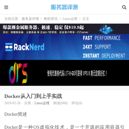
当前位置：
服务器评测
>
教程资讯
>
Linux运维
>
正文
Docker从入门到上手实战
2019-02-26
分类：
Linux运维
阅读(668)
评论(0)
Docker简述
Docker是一种OS虚拟化技术，是一个开源的应用容器引