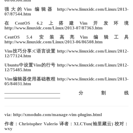
强大的Vim 编辑器 http://www.linuxidc.com/Linux/2013-
07/87544.htm
在CentOS 6.2上搭建Vim开发环境
http://www.linuxidc.com/Linux/2013-07/87363.htm
CentOS 5.4 安装高亮Vim编辑工具
http://www.linuxidc.com/Linux/2013-06/86508.htm
Vim技巧分享:C语言设置 http://www.linuxidc.com/Linux/2012-
12/77124.htm
Ubuntu中设置Vim的行号 http://www.linuxidc.com/Linux/2012-
12/75485.htm
Vim编辑器使用基础教程 http://www.linuxidc.com/Linux/2013-
05/84031.htm
————————————–分割线
————————————–
via: http://xmodulo.com/manage-vim-plugins.html
作者：Christopher Valerio 译者：XLCYun(袖里藏云) 校对：
wxy