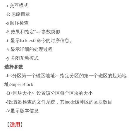
-r 交互模式
-R 忽略目录
-s 顺序检查
-S 效果和指定“-s”参数类似
-t 显示fsck.ext2命令的时序信息。
-v 显示详细的处理过程
-y 关闭互动模式
选择参数
-b<分区第一个磁区地址> 指定分区的第一个磁区的起始地
址/Super Block
-B<区块大小> 设置该分区每个区块的大小
-I设置欲检查的文件系统，其inode缓冲区的区块数目
-V显示版本信息
【
适用
】