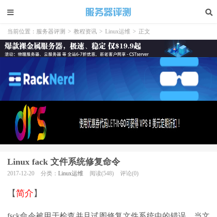
当前位置：
服务器评测
>
教程资讯
>
Linux运维
>
正文
Linux fack 文件系统修复命令
2017-12-20
分类：
Linux运维
阅读(548)
评论(0)
【
简介
】
fsck命令被用于检查并且试图修复文件系统中的错误。当文