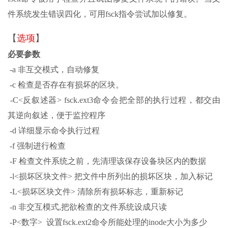
件系统发生错误四化，可用fsck指令尝试加以修复。
【
选项
】
必要参数
-a 非互交模式，自动修复
-c 检查是否存在有损坏的区块。
-C<反叙述器> fsck.ext3命令会把全部的执行过程，都交由
其逆向叙述，便于监控程序
-d 详细显示命令执行过程
-f 强制进行检查
-F 检查文件系统之前，先清理该保存设备块区内的数据
-l<损坏区块文件> 把文件中所列出的损坏区块，加入标记
-L<损坏区块文件> 清除所有损坏标志，重新标记
-n 非交互模式,把欲检查的文件系统设成只读
-P<数字> 设置fsck.ext2命令所能处理的inode大小为多少