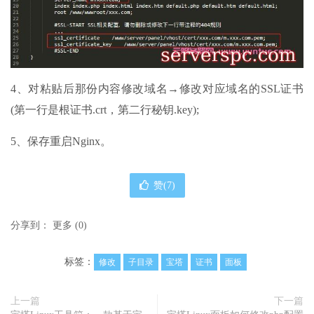
4、对粘贴后那份内容修改域名→修改对应域名的SSL证书
(第一行是根证书.crt，第二行秘钥.key);
5、保存重启Nginx。
赞(
7
)
分享到：
更多
(
0
)
标签：
修改
子目录
宝塔
证书
面板
上一篇
下一篇