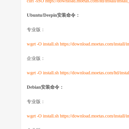
curl -sSO https://download.moetas.com/ltd/install/instal
Ubuntu/Deepin安装命令：
专业版：
wget -O install.sh https://download.moetas.com/install/i
企业版：
wget -O install.sh https://download.moetas.com/ltd/insta
Debian安装命令：
专业版：
wget -O install.sh https://download.moetas.com/install/i