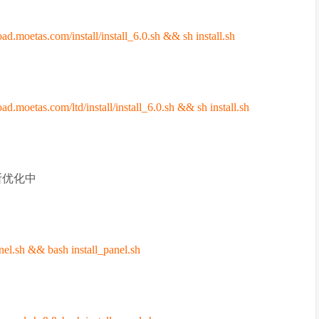
ad.moetas.com/install/install_6.0.sh && sh install.sh
ad.moetas.com/ltd/install/install_6.0.sh && sh install.sh
断优化中
anel.sh && bash install_panel.sh