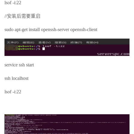
lsof -i:22
//安装后需要重启
sudo apt-get install openssh-server openssh-client
service ssh start
ssh localhost
lsof -i:22