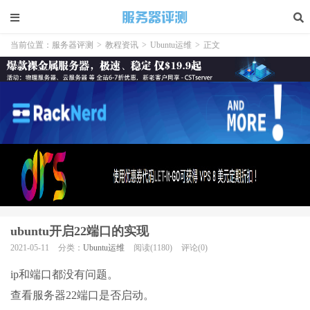
当前位置：
服务器评测
>
教程资讯
>
Ubuntu运维
>
正文
ubuntu开启22端口的实现
2021-05-11
分类：
Ubuntu运维
阅读(1180)
评论(0)
ip和端口都没有问题。
查看服务器22端口是否启动。