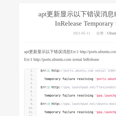
apt更新显示以下错误消息Err:1 htt
InRelease Temporary f
2021-05-11
分类：
Ubu
apt更新显示以下错误消息Err:1 http://ports.ubuntu.com xenia
Err:1 http://ports.ubuntu.com xenial InRelease
Err:
1
 http:
//ports.ubuntu.com xenial InRe
  Temporary failure resolving 
'ports.ubun
Err:
2
 http:
//ppa.launchpad.net/flexiondot
  Temporary failure resolving 
'ppa.launch
Err:
3
 http:
//ppa.launchpad.net/ubuntu-mat
  Temporary failure resolving 
'ppa.launch