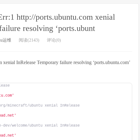
p://ports.ubuntu.com xenial
ailure resolving ‘ports.ubunt
ntu运维
阅读(2143)
评论(0)
l InRelease Temporary failure resolving ‘ports.ubuntu.com’
lease
tu.com'
org/minecraft/ubuntu xenial InRelease
pad.net'
e-dev/welcome/ubuntu xenial InRelease
pad.net'