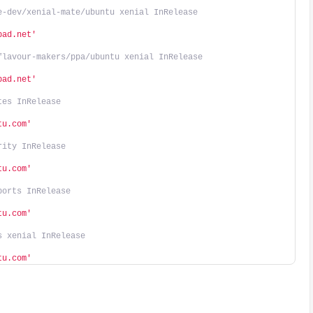
e-dev/xenial-mate/ubuntu xenial InRelease
pad.net'
flavour-makers/ppa/ubuntu xenial InRelease
pad.net'
tes InRelease
tu.com'
rity InRelease
tu.com'
ports InRelease
tu.com'
s xenial InRelease
tu.com'