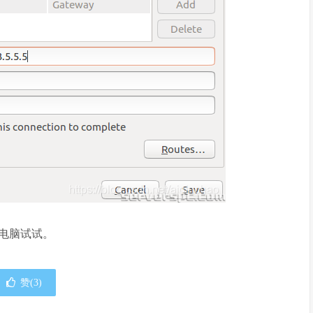
电脑试试。
赞(
3
)