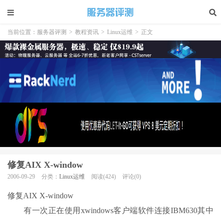
当前位置：
服务器评测
>
教程资讯
>
Linux运维
>
正文
修复AIX X-window
2006-09-29
分类：
Linux运维
阅读(424)
评论(0)
修复AIX X-window
有一次正在使用xwindows客户端软件连接IBM630其中