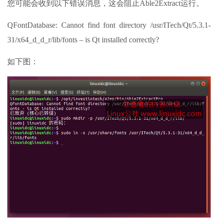
您可能会收到以下错误消息，这会阻止Able2Extract运行。
QFontDatabase: Cannot find font directory /usr/ITech/Qt/5.3.1-
31/x64_d_d_r/lib/fonts – is Qt installed correctly?
如下图：