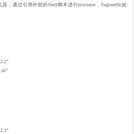
多台机器，通过引用外部的Shell脚本进行provision，Vagrantfile如
2.2”
.sh”
2.3”