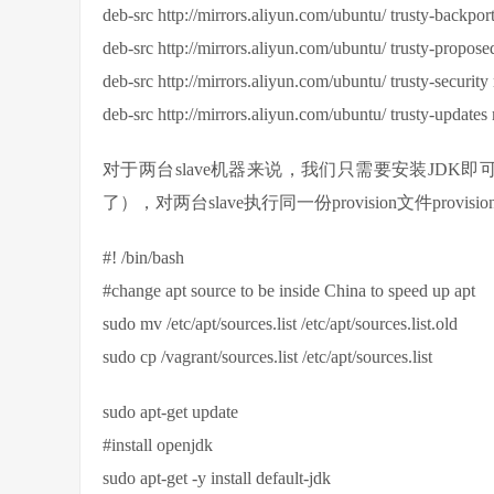
deb-src http://mirrors.aliyun.com/ubuntu/ trusty-backport
deb-src http://mirrors.aliyun.com/ubuntu/ trusty-propose
deb-src http://mirrors.aliyun.com/ubuntu/ trusty-security
deb-src http://mirrors.aliyun.com/ubuntu/ trusty-updates 
对于两台slave机器来说，我们只需要安装JDK即可（其他
了），对两台slave执行同一份provision文件provision_
#! /bin/bash
#change apt source to be inside China to speed up apt
sudo mv /etc/apt/sources.list /etc/apt/sources.list.old
sudo cp /vagrant/sources.list /etc/apt/sources.list
sudo apt-get update
#install openjdk
sudo apt-get -y install default-jdk