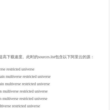
提高下载速度。此时的sources.list包含以下阿里云的源：
rse restricted universe
ain multiverse restricted universe
in multiverse restricted universe
n multiverse restricted universe
 multiverse restricted universe
tiverse restricted universe