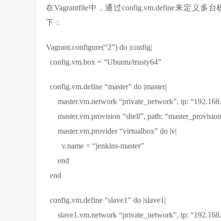
在Vagrantfile中，通过config.vm.define来定义
下：
Vagrant.configure(“2”) do |config|
config.vm.box = “Ubuntu/trusty64”
config.vm.define “master” do |master|
master.vm.network “private_network”, ip: “192.168.
master.vm.provision “shell”, path: “master_provision
master.vm.provider “virtualbox” do |v|
v.name = “jenkins-master”
end
end
config.vm.define “slave1” do |slave1|
slave1.vm.network “private_network”, ip: “192.168.