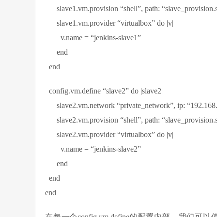
slave1.vm.provision “shell”, path: “slave_provision.
slave1.vm.provider “virtualbox” do |v|
v.name = “jenkins-slave1”
end
end
config.vm.define “slave2” do |slave2|
slave2.vm.network “private_network”, ip: “192.168.
slave2.vm.provision “shell”, path: “slave_provision.
slave2.vm.provider “virtualbox” do |v|
v.name = “jenkins-slave2”
end
end
end
在每一个config.vm.define的配置内部