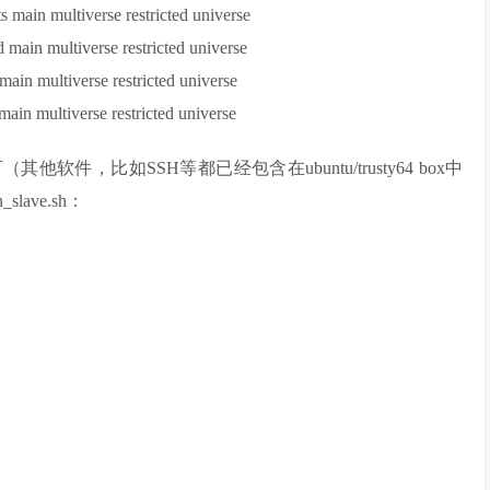
s main multiverse restricted universe
d main multiverse restricted universe
 main multiverse restricted universe
main multiverse restricted universe
软件，比如SSH等都已经包含在ubuntu/trusty64 box中
slave.sh：