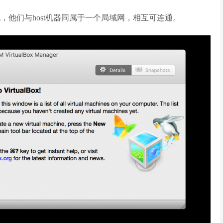
现三台虚拟机，他们与host机器同属于一个局域网，相互可连通。