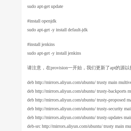
sudo apt-get update
#install openjdk
sudo apt-get -y install default-jdk
#install jenkins
sudo apt-get -y install jenkins
请注意，在provision一开始，我们更新了apt的源以
deb http://mirrors.aliyun.com/ubuntu/ trusty main multive
deb http://mirrors.aliyun.com/ubuntu/ trusty-backports m
deb http://mirrors.aliyun.com/ubuntu/ trusty-proposed ma
deb http://mirrors.aliyun.com/ubuntu/ trusty-security mai
deb http://mirrors.aliyun.com/ubuntu/ trusty-updates main
deb-src http://mirrors.aliyun.com/ubuntu/ trusty main mul