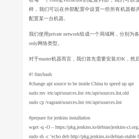
样，我们可以在外部配置中设置一些所有机器都共享的配置
配置某一台机器。
我们使用private network组成一个局域网，分别为
only网络类型。
对于master机器而言，我们首先需要安装JDK，然后安装Jenki
#! /bin/bash
#change apt source to be inside China to speed up apt
sudo mv /etc/apt/sources.list /etc/apt/sources.list.old
sudo cp /vagrant/sources.list /etc/apt/sources.list
#prepare for jenkins installation
wget -q -O – https://pkg.jenkins.io/debian/jenkins-ci.org
sudo sh -c ‘echo deb http://pkg.jenkins.io/debian-stable bi