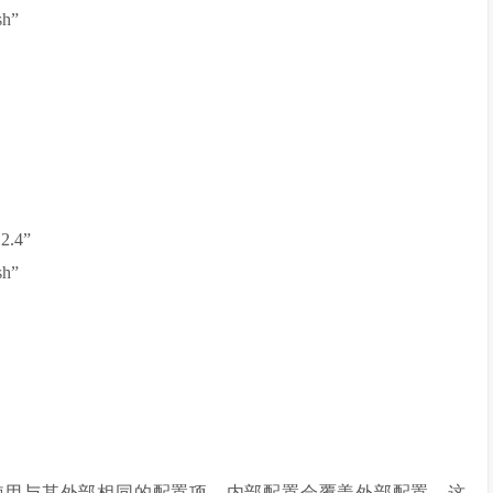
sh”
2.4”
sh”
，我们可以使用与其外部相同的配置项，内部配置会覆盖外部配置。这