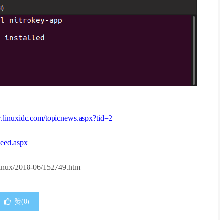
.linuxidc.com/topicnews.aspx?tid=2
Feed.aspx
inux/2018-06/152749.htm
赞(
0
)