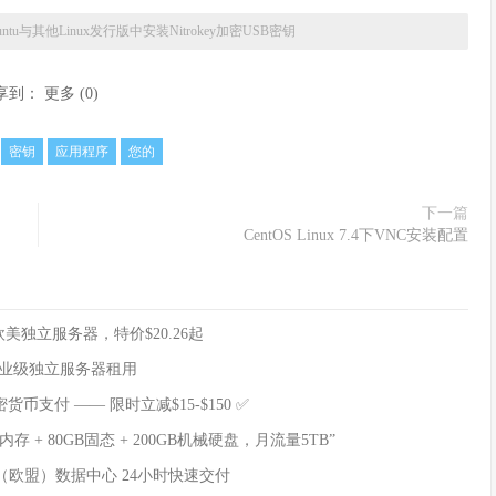
untu与其他Linux发行版中安装Nitrokey加密USB密钥
享到：
更多
(
0
)
密钥
应用程序
您的
下一篇
CentOS Linux 7.4下VNC安装配置
、欧美独立服务器，特价$20.26起
，企业级独立服务器租用
货币支付 —— 限时立减$15-$150 ✅
B内存 + 80GB固态 + 200GB机械硬盘，月流量5TB”
口 荷兰（欧盟）数据中心 24小时快速交付