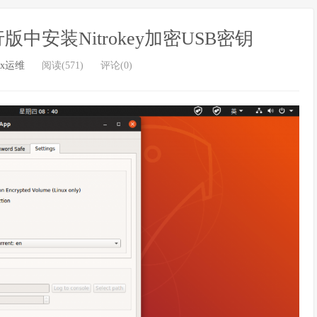
行版中安装Nitrokey加密USB密钥
ux运维
阅读(571)
评论(0)