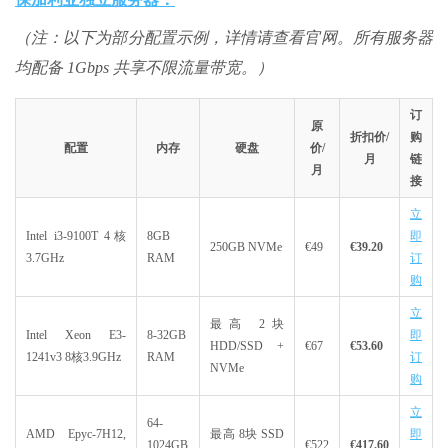
（注：以下为部分配置示例，详情请查看官网。所有服务器
均配备 1Gbps 共享不限流量带宽。）
订
原
折扣价/
购
配置
内存
硬盘
价/
月
链
月
接
立
Intel i3-9100T 4核
8GB
即
250GB NVMe
€49
€39.20
3.7GHz
RAM
订
购
立
最高 2块
Intel Xeon E3-
8-32GB
即
HDD/SSD +
€67
€53.60
1241v3 8核3.9GHz
RAM
订
NVMe
购
立
64-
AMD Epyc-7H12,
最高 8块 SSD
即
1024GB
€522
€417.60