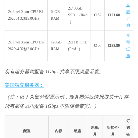
立
2x480GB
2x Intel Xeon CPU E5-
64GB
即
SSD (Raid
€152
€121.60
2620v4 32核3.0GHz
RAM
订
1)
购
立
2x Intel Xeon CPU E5-
128GB
2x1TB SSD
即
€166
€132.80
2620v4 32核3.0GHz
RAM
(Raid 1)
订
购
所有服务器均配备 1Gbps 共享不限流量带宽。
美国独立服务器：
（注：以下为部分配置示例，服务器供应情况取决于库存。
所有服务器均配备 1Gbps 不限流量带宽。）
订
原价/
折扣价/
购
配置
内存
硬盘
月
月
链