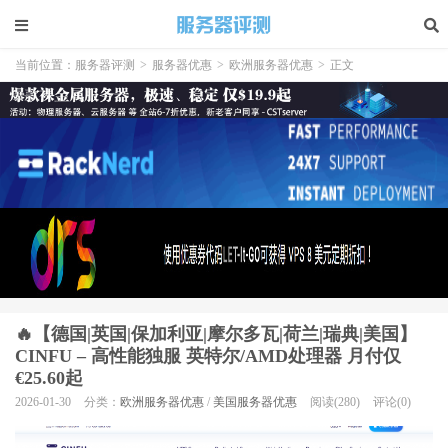
当前位置：
服务器评测
>
服务器优惠
>
欧洲服务器优惠
>
正文
🔥【德国|英国|保加利亚|摩尔多瓦|荷兰|瑞典|美国】
CINFU – 高性能独服 英特尔/AMD处理器 月付仅
€25.60起
2026-01-30
分类：
欧洲服务器优惠
/
美国服务器优惠
阅读(280)
评论(0)