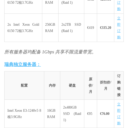
6150 72核3.7GHz
RAM
(Raid 1)
订
购
立
2x Intel Xeon Gold
256GB
2x2TB SSD
即
€419
€335.20
6150 72核3.7GHz
RAM
(Raid 1)
订
购
所有服务器均配备 1Gbps 共享不限流量带宽。
瑞典独立服务器：
订
原
折扣价/
购
配置
内存
硬盘
价/
月
链
月
接
立
2x480GB
Intel Xeon E3-1240v5 8
16GB
即
SSD (Raid
€95
€76.00
核3.9GHz
RAM
订
1)
购