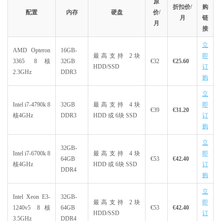
原
折扣价/
购
配置
内存
硬盘
价/
月
链
月
接
立
AMD Opteron
16GB-
最高支持 2块
即
3365 8核
32GB
€32
€25.60
HDD/SSD
订
2.3GHz
DDR3
购
立
Intel i7-4790k 8
32GB
最高支持 4块
即
€39
€31.20
核4GHz
DDR3
HDD 或 6块 SSD
订
购
立
32GB-
Intel i7-6700k 8
最高支持 4块
即
64GB
€53
€42.40
核4GHz
HDD 或 6块 SSD
订
DDR4
购
立
Intel Xeon E3-
32GB-
最高支持 2块
即
1240v5 8核
64GB
€53
€42.40
HDD/SSD
订
3.5GHz
DDR4