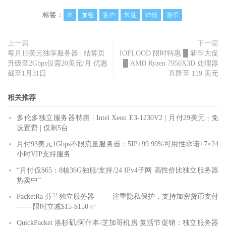
标签：
IP
加密
客户
常见
详情
货币
上一篇
下一篇
每月19美元独享服务器 | 结算页
IOFLOOD 限时特惠 █ 新年大促
升级至2Gbps仅需20美元/月 优惠
█ AMD Ryzen 7950X3D 处理器
截至1月31日
直降至 119 美元
相关推荐
多伦多独立服务器特惠 | Intel Xeon E3-1230V2 | 月付29美元 | 免
设置费 | 仅剩5台
月付93美元1Gbps不限流量服务器：5IP+99.99%可用性承诺+7×24
小时VIP支持服务
“月付仅$65：8核36G独服/支持/24 IPv4子网 高性价比独立服务器
热卖中”
PacketRa 芬兰独立服务器 —— 注重隐私保护，支持加密货币支付
—— 限时立减$15-$150 ✅
QuickPacket 洛杉矶/阿什本/芝加哥机房 复活节促销：独立服务器