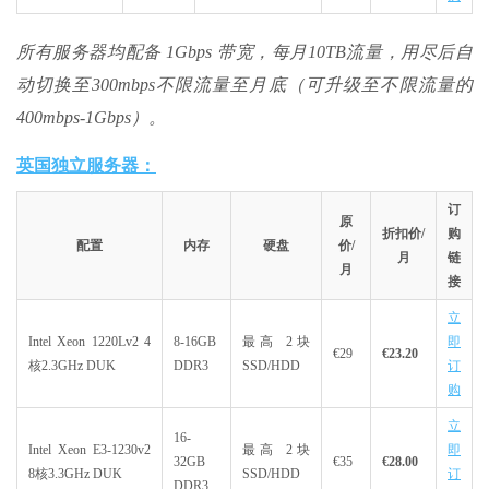
所有服务器均配备 1Gbps 带宽，每月10TB流量，用尽后自
动切换至300mbps不限流量至月底（可升级至不限流量的
400mbps-1Gbps）。
英国独立服务器：
订
原
折扣价/
购
配置
内存
硬盘
价/
月
链
月
接
立
Intel Xeon 1220Lv2 4
8-16GB
最高 2块
即
€29
€23.20
核2.3GHz DUK
DDR3
SSD/HDD
订
购
立
16-
Intel Xeon E3-1230v2
最高 2块
即
32GB
€35
€28.00
8核3.3GHz DUK
SSD/HDD
订
DDR3