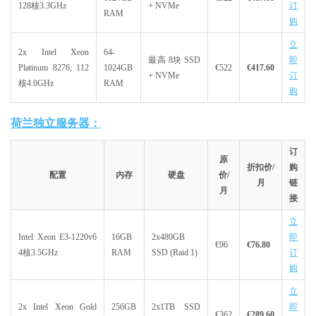
128核3.3GHz
+ NVMe
订
RAM
购
立
2x Intel Xeon
64-
最高 8块 SSD
即
Platinum 8276, 112
1024GB
€522
€417.60
+ NVMe
订
核4.0GHz
RAM
购
荷兰独立服务器：
订
原
折扣价/
购
配置
内存
硬盘
价/
月
链
月
接
立
Intel Xeon E3-1220v6
16GB
2x480GB
即
€96
€76.80
4核3.5GHz
RAM
SSD (Raid 1)
订
购
立
2x Intel Xeon Gold
256GB
2x1TB SSD
即
€362
€289.60