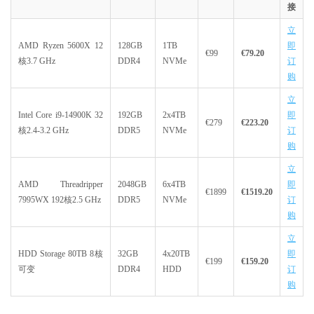
接
立
AMD Ryzen 5600X 12
128GB
1TB
即
€99
€79.20
核3.7 GHz
DDR4
NVMe
订
购
立
Intel Core i9-14900K 32
192GB
2x4TB
即
€279
€223.20
核2.4-3.2 GHz
DDR5
NVMe
订
购
立
AMD Threadripper
2048GB
6x4TB
即
€1899
€1519.20
7995WX 192核2.5 GHz
DDR5
NVMe
订
购
立
HDD Storage 80TB 8核
32GB
4x20TB
即
€199
€159.20
可变
DDR4
HDD
订
购