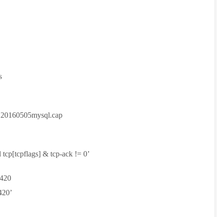
s
-w 20160505mysql.cap
tcp[tcpflags] & tcp-ack != 0’
420
420’