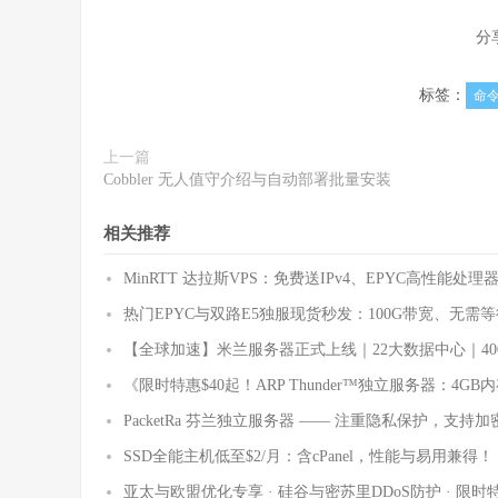
分
标签：
命
上一篇
Cobbler 无人值守介绍与自动部署批量安装
相关推荐
MinRTT 达拉斯VPS：免费送IPv4、EPYC高性能处
热门EPYC与双路E5独服现货秒发：100G带宽、无需
【全球加速】米兰服务器正式上线｜22大数据中心｜40
《限时特惠$40起！ARP Thunder™独立服务器：4GB内存 +
PacketRa 芬兰独立服务器 —— 注重隐私保护，支持加密
SSD全能主机低至$2/月：含cPanel，性能与易用兼得！
亚太与欧盟优化专享 · 硅谷与密苏里DDoS防护 · 限时