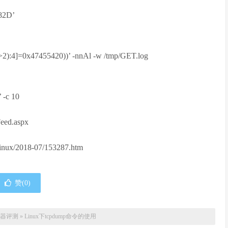
482D’
>2):4]=0x47455420))’ -nnAl -w /tmp/GET.log
 -c 10
ed.aspx
inux/2018-07/153287.htm
赞(
0
)
器评测
»
Linux下tcpdump命令的使用