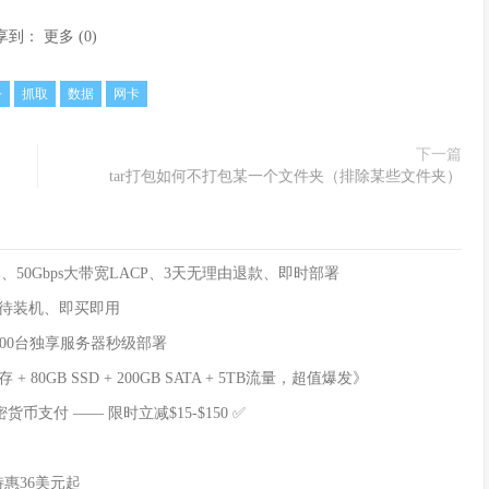
享到：
更多
(
0
)
令
抓取
数据
网卡
下一篇
tar打包如何不打包某一个文件夹（排除某些文件夹）
理器、50Gbps大带宽LACP、3天无理由退款、即时部署
等待装机、即买即用
00台独享服务器秒级部署
 80GB SSD + 200GB SATA + 5TB流量，超值爆发》
货币支付 —— 限时立减$15-$150 ✅
特惠36美元起