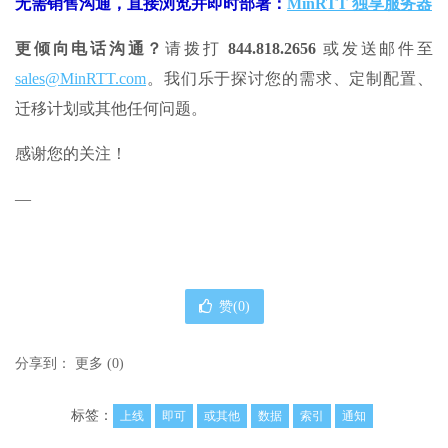
无需销售沟通，直接浏览并即时部署：
MinRTT 独享服务器
更倾向电话沟通？
请拨打
844.818.2656
或发送邮件至
sales@MinRTT.com
。我们乐于探讨您的需求、定制配置、
迁移计划或其他任何问题。
感谢您的关注！
—
赞(
0
)
分享到：
更多
(
0
)
标签：
上线
即可
或其他
数据
索引
通知