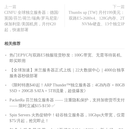
上一篇
下一篇
CINFU 全球独立服务器：德国/
Thumbs up [TW] 月付199美元：
英国/芬兰/荷兰/瑞典/罗马尼亚/
双路E5-2680v4、128G内存、2T
保加利亚/美国机房，月付€20
NVMe硬盘、13个独立IP
起，快速部署
相关推荐
热门EPYC与双路E5独服现货秒发：100G带宽、无需等待装机、
即买即用
【全球加速】米兰服务器正式上线｜22大数据中心｜4000台独享
服务器秒级部署
《限时特惠$40起！ARP Thunder™独立服务器：4GB内存 + 80GB
SSD + 200GB SATA + 5TB流量，超值爆发》
PacketRa 芬兰独立服务器 —— 注重隐私保护，支持加密货币支付
—— 限时立减$15-$150 ✅
Spin Servers 火热促销中！硅谷独立服务器，10Gbps大带宽，仅需
$75/月起，抢完即止！