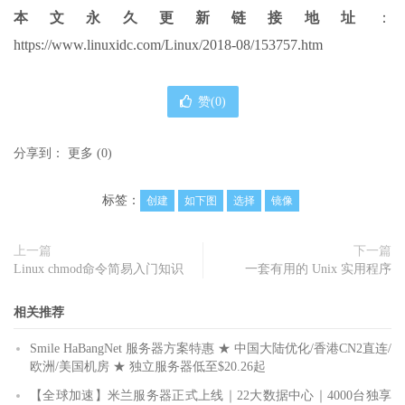
本文永久更新链接地址
：
https://www.linuxidc.com/Linux/2018-08/153757.htm
赞(
0
)
分享到：
更多
(
0
)
标签：
创建
如下图
选择
镜像
上一篇
下一篇
Linux chmod命令简易入门知识
一套有用的 Unix 实用程序
相关推荐
Smile HaBangNet 服务器方案特惠 ★ 中国大陆优化/香港CN2直连/
欧洲/美国机房 ★ 独立服务器低至$20.26起
【全球加速】米兰服务器正式上线｜22大数据中心｜4000台独享