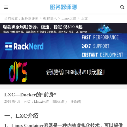
当前位置：
服务器评测
>
教程资讯
>
Linux运维
>
正文
LXC—Docker的“前身”
2018-09-09
分类：
Linux运维
阅读(584)
评论(0)
一、LXC介绍
1、Linux Container容器是一种内核虚拟化技术，可以提供