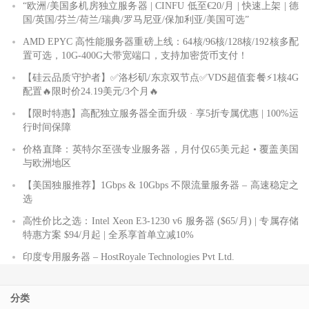
“欧洲/美国多机房独立服务器 | CINFU 低至€20/月 | 快速上架 | 德
国/英国/芬兰/荷兰/瑞典/罗马尼亚/保加利亚/美国可选”
AMD EPYC 高性能服务器重磅上线：64核/96核/128核/192核多配
置可选，10G-400G大带宽端口，支持加密货币支付！
【硅云品质守护者】✅洛杉矶/东京双节点✅VDS超值套餐⚡️1核4G
配置🔥限时价24.19美元/3个月🔥
【限时特惠】高配独立服务器全面升级 · 享5折专属优惠 | 100%运
行时间保障
价格直降：英特尔至强专业服务器，月付仅65美元起 • 覆盖美国
与欧洲地区
【美国独服推荐】1Gbps & 10Gbps 不限流量服务器 – 高速稳定之
选
高性价比之选：Intel Xeon E3-1230 v6 服务器 ($65/月) | 专属存储
特惠方案 $94/月起 | 全系享首单立减10%
印度专用服务器 – HostRoyale Technologies Pvt Ltd.
分类