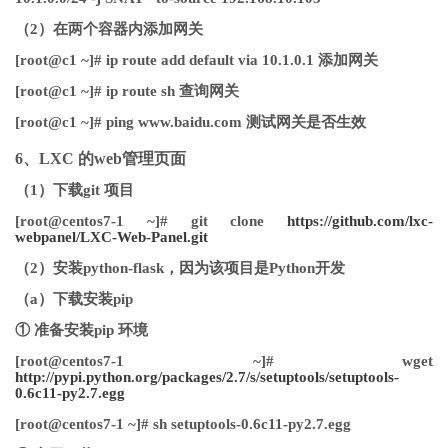
（2）在两个容器内添加网关
[root@c1 ~]# ip route add default via 10.1.0.1 添加网关
[root@c1 ~]# ip route sh 查询网关
[root@c1 ~]# ping www.baidu.com 测试网关是否生效
6、LXC 的web管理页面
（1）下载git 项目
[root@centos7-1 ~]# git clone
https://github.com/lxc-
webpanel/LXC-Web-Panel.git
（2）安装python-flask，因为该项目是Python开发
（a）下载安装pip
① 准备安装pip 环境
[root@centos7-1 ~]# wget
http://pypi.python.org/packages/2.7/s/setuptools/setuptools-
0.6c11-py2.7.egg
[root@centos7-1 ~]# sh setuptools-0.6c11-py2.7.egg