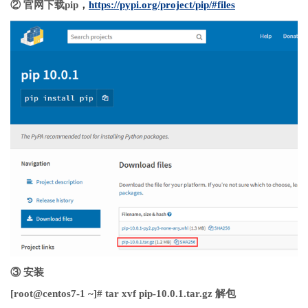
② 官网下载pip
，
https://pypi.org/project/pip/#files
③ 安装
[root@centos7-1 ~]# tar xvf pip-10.0.1.tar.gz 解包