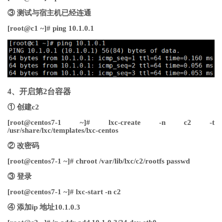
③ 测试与宿主机已经连通
[root@c1 ~]# ping 10.1.0.1
4、开启第2台容器
① 创建c2
[root@centos7-1 ~]# lxc-create -n c2 -t
/usr/share/lxc/templates/lxc-centos
② 改密码
[root@centos7-1 ~]# chroot /var/lib/lxc/c2/rootfs passwd
③ 登录
[root@centos7-1 ~]# lxc-start -n c2
④ 添加ip 地址10.1.0.3