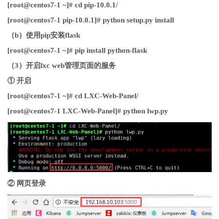
[root@centos7-1 ~]# cd pip-10.0.1/
[root@centos7-1 pip-10.0.1]# python setup.py install
（b）使用pip安装flask
[root@centos7-1 ~]# pip install python-flask
（3）开启lxc web管理页面的服务
① 开启
[root@centos7-1 ~]# cd LXC-Web-Panel/
[root@centos7-1 LXC-Web-Panel]# python lwp.py
② 网页登录