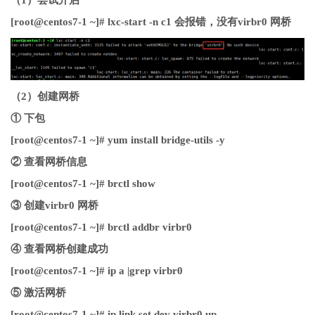
[root@centos7-1 ~]# lxc-start -n c1 会报错，没有virbr0 网桥
（2）创建网桥
① 下包
[root@centos7-1 ~]# yum install bridge-utils -y
② 查看网桥信息
[root@centos7-1 ~]# brctl show
③ 创建virbr0 网桥
[root@centos7-1 ~]# brctl addbr virbr0
④ 查看网桥创建成功
[root@centos7-1 ~]# ip a |grep virbr0
⑤ 激活网桥
[root@centos7-1 ~]# ip link set dev virbr0 up