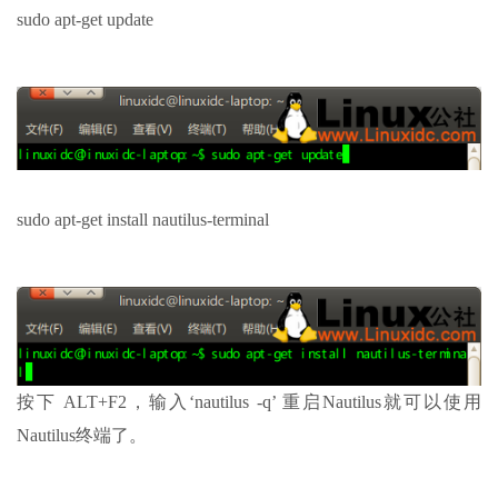
sudo apt-get update
sudo apt-get install nautilus-terminal
按下 ALT+F2，输入‘nautilus -q’ 重启Nautilus就可以使用
Nautilus终端了。