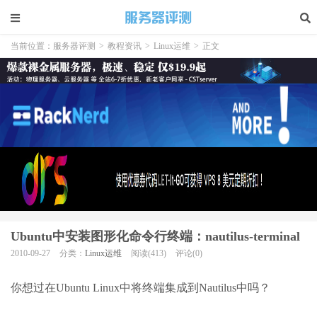
当前位置：
服务器评测
>
教程资讯
>
Linux运维
>
正文
Ubuntu中安装图形化命令行终端：nautilus-terminal
2010-09-27
分类：
Linux运维
阅读(413)
评论(0)
你想过在Ubuntu Linux中将终端集成到Nautilus中吗？