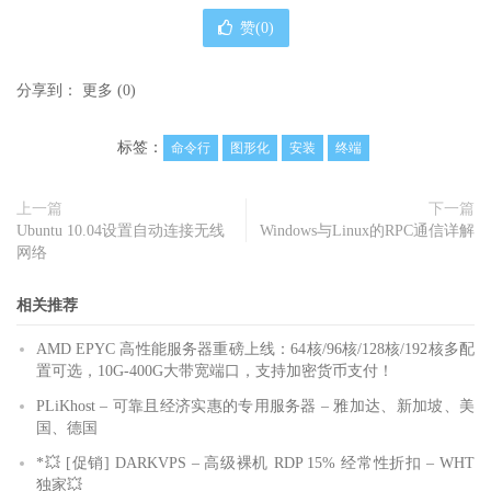
赞(
0
)
分享到：
更多
(
0
)
标签：
命令行
图形化
安装
终端
上一篇
下一篇
Ubuntu 10.04设置自动连接无线
Windows与Linux的RPC通信详解
网络
相关推荐
AMD EPYC 高性能服务器重磅上线：64核/96核/128核/192核多配
置可选，10G-400G大带宽端口，支持加密货币支付！
PLiKhost – 可靠且经济实惠的专用服务器 – 雅加达、新加坡、美
国、德国
*💥 [促销] DARKVPS – 高级裸机 RDP 15% 经常性折扣 – WHT
独家💥