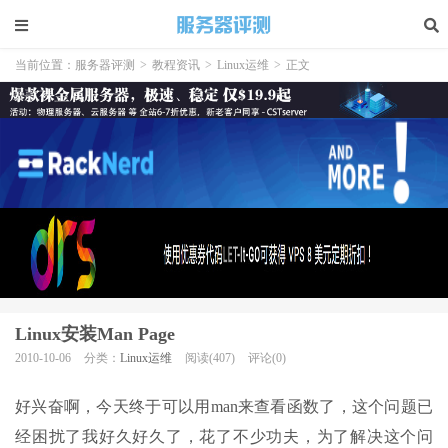
当前位置：
服务器评测
>
教程资讯
>
Linux运维
>
正文
Linux安装Man Page
2010-10-06
分类：
Linux运维
阅读(407)
评论(0)
好兴奋啊，今天终于可以用man来查看函数了，这个问题已
经困扰了我好久好久了，花了不少功夫，为了解决这个问