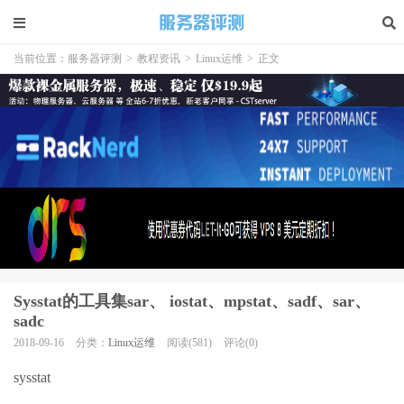
当前位置：
服务器评测
>
教程资讯
>
Linux运维
>
正文
Sysstat的工具集sar、 iostat、mpstat、sadf、sar、
sadc
2018-09-16
分类：
Linux运维
阅读(581)
评论(0)
sysstat