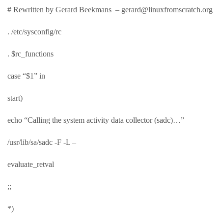
# Rewritten by Gerard Beekmans – gerard@linuxfromscratch.org
. /etc/sysconfig/rc
. $rc_functions
case “$1” in
start)
echo “Calling the system activity data collector (sadc)…”
/usr/lib/sa/sadc -F -L –
evaluate_retval
;;
*)