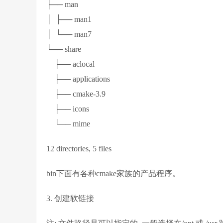
├── man
│ ├── man1
│ └── man7
└── share
├── aclocal
├── applications
├── cmake-3.9
├── icons
└── mime
12 directories, 5 files
bin下面有各种cmake家族的产品程序。
3. 创建软链接