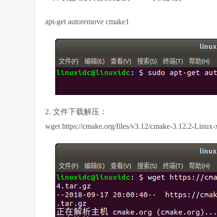
apt-get autoremove cmake1
2. 文件下载解压：
wget https://cmake.org/files/v3.12/cmake-3.12.2-Linux-