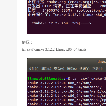
解压：
tar zxvf cmake-3.12.2-Linux-x86_64.tar.gz