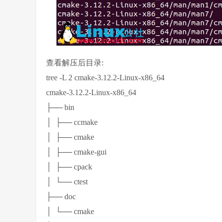
查看解压后目录:
tree -L 2 cmake-3.12.2-Linux-x86_64
cmake-3.12.2-Linux-x86_64
├── bin
│ ├── ccmake
│ ├── cmake
│ ├── cmake-gui
│ ├── cpack
│ └── ctest
├── doc
│ └── cmake