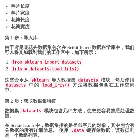
萼片长度
萼片宽度
花瓣长度
花瓣宽度
第 1 步：导入库
由于鸢尾花花卉数据集包含在 Scikit-learn 数据科学库中，我们
可以将其加载到我们的工作区中，如下所示：
from
sklearn
import
datasets
iris
=
datasets
.
load_iris
()
这些命令从
sklearn
导入数据集
datasets
模块，然后使用
datasets
中的
load_iris()
方法将数据包含在工作空间
中。
第 2 步：获取数据集特征
数据集
datasets
模块包含几种方法，使您更容易熟悉处理数
据。
在 Scikit-learn 中，数据集指的是类似字典的对象，其中包含有
关数据的所有详细信息。 使用
.data
键存储数据，该数据列
是一个数组列表。