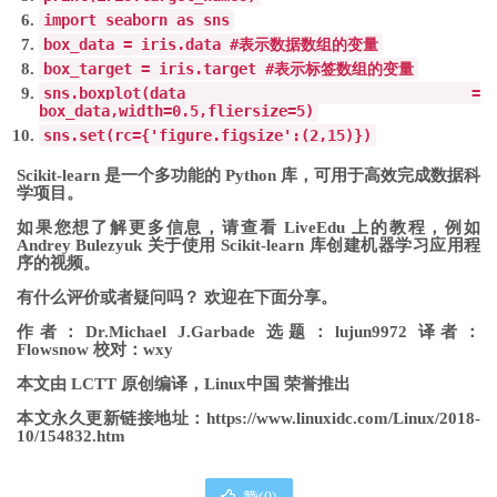
import
seaborn
as
sns
box_data
=
iris
.
data
#
表示数据数组的变量
box_target
=
iris
.
target
#
表示标签数组的变量
sns
.
boxplot
(
data
=
box_data
,
width
=
0.5
,
fliersize
=
5
)
sns
.
set
(
rc
={
'figure.figsize'
:(
2
,
15
)})
Scikit-learn 是一个多功能的 Python 库，可用于高效完成数据科
学项目。
如果您想了解更多信息，请查看 LiveEdu 上的教程，例如
Andrey Bulezyuk 关于使用 Scikit-learn 库创建机器学习应用程
序的视频。
有什么评价或者疑问吗？ 欢迎在下面分享。
作者：Dr.Michael J.Garbade 选题：lujun9972 译者：
Flowsnow 校对：wxy
本文由 LCTT 原创编译，Linux中国 荣誉推出
本文永久更新链接地址
：https://www.linuxidc.com/Linux/2018-
10/154832.htm