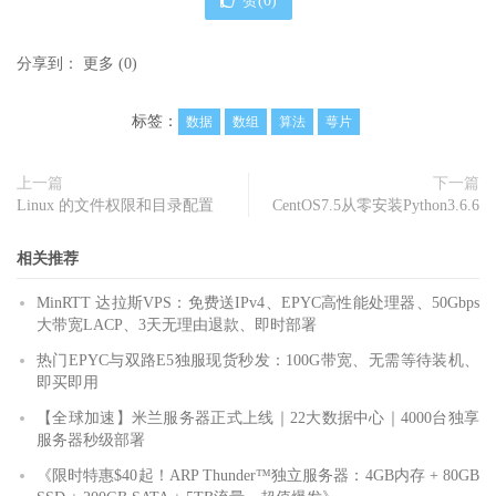
赞(
0
)
分享到：
更多
(
0
)
标签：
数据
数组
算法
萼片
上一篇
下一篇
Linux 的文件权限和目录配置
CentOS7.5从零安装Python3.6.6
相关推荐
MinRTT 达拉斯VPS：免费送IPv4、EPYC高性能处理器、50Gbps
大带宽LACP、3天无理由退款、即时部署
热门EPYC与双路E5独服现货秒发：100G带宽、无需等待装机、
即买即用
【全球加速】米兰服务器正式上线｜22大数据中心｜4000台独享
服务器秒级部署
《限时特惠$40起！ARP Thunder™独立服务器：4GB内存 + 80GB