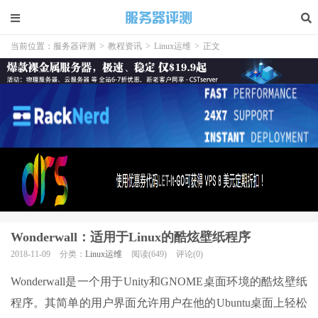
当前位置：
服务器评测
>
教程资讯
>
Linux运维
>
正文
Wonderwall：适用于Linux的酷炫壁纸程序
2018-11-09
分类：
Linux运维
阅读(649)
评论(0)
Wonderwall是一个用于Unity和GNOME桌面环境的酷炫壁纸
程序。其简单的用户界面允许用户在他的Ubuntu桌面上轻松