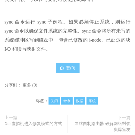
sync 命令运行 sync 子例程。如果必须停止系统，则运行
sync 命令以确保文件系统的完整性。sync 命令将所有未写的
系统缓冲区写到磁盘中，包含已修改的 i-node、已延迟的块
I/O 和读写映射文件。
赞(
0
)
分享到：
更多
(
0
)
标签：
关闭
命令
数据
系统
上一篇
下一篇
Xen虚拟机进入修复模式的方式
屌丝自制路由器 破解网络封锁
爽爆室友