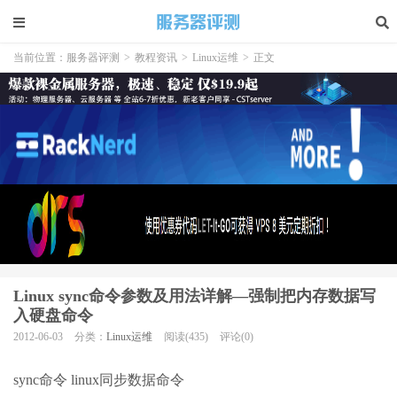
当前位置：
服务器评测
>
教程资讯
>
Linux运维
>
正文
Linux sync命令参数及用法详解—强制把内存数据写
入硬盘命令
2012-06-03
分类：
Linux运维
阅读(435)
评论(0)
sync命令 linux同步数据命令