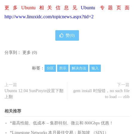
更多Ubuntu相关信息见
Ubuntu
专题页面
http://www.linuxidc.com/topicnews.aspx?tid=2
赞(
0
)
分享到：
更多
(
0
)
标签：
分区
所示
解决办法
输入
上一篇
下一篇
Ubuntu 12.04 SunPinyin设置下翻
gem install 时报错，no such file
上翻
to load — zlib
相关推荐
*最高性能、低成本 – 集群特别、微云和 800Gbps 优惠！
*Limestone Networks 本月最佳交易：新加坡 （SIN1）