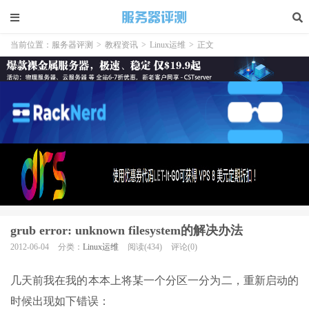
当前位置：
服务器评测
>
教程资讯
>
Linux运维
>
正文
grub error: unknown filesystem的解决办法
2012-06-04
分类：
Linux运维
阅读(434)
评论(0)
几天前我在我的本本上将某一个分区一分为二，重新启动的
时候出现如下错误：