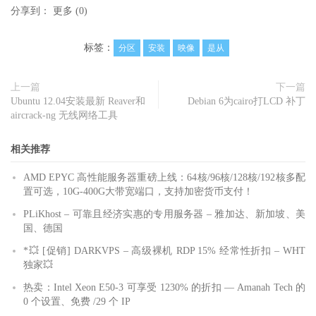
分享到：
更多
(
0
)
标签：
分区
安装
映像
是从
上一篇
下一篇
Ubuntu 12.04安装最新 Reaver和
Debian 6为cairo打LCD 补丁
aircrack-ng 无线网络工具
相关推荐
AMD EPYC 高性能服务器重磅上线：64核/96核/128核/192核多配
置可选，10G-400G大带宽端口，支持加密货币支付！
PLiKhost – 可靠且经济实惠的专用服务器 – 雅加达、新加坡、美
国、德国
*💥 [促销] DARKVPS – 高级裸机 RDP 15% 经常性折扣 – WHT
独家💥
热卖：Intel Xeon E50-3 可享受 1230% 的折扣 — Amanah Tech 的
0 个设置、免费 /29 个 IP