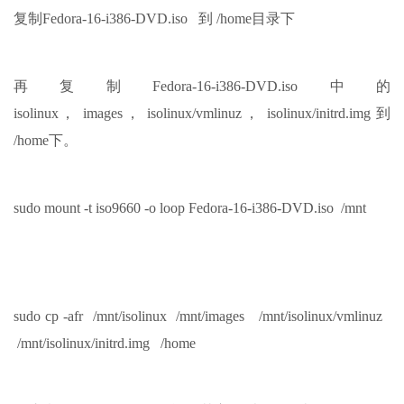
复制Fedora-16-i386-DVD.iso 到 /home目录下
再复制Fedora-16-i386-DVD.iso中的
isolinux， images， isolinux/vmlinuz， isolinux/initrd.img 到
/home下。
sudo mount -t iso9660 -o loop Fedora-16-i386-DVD.iso /mnt
sudo cp -afr /mnt/isolinux /mnt/images /mnt/isolinux/vmlinuz
/mnt/isolinux/initrd.img /home