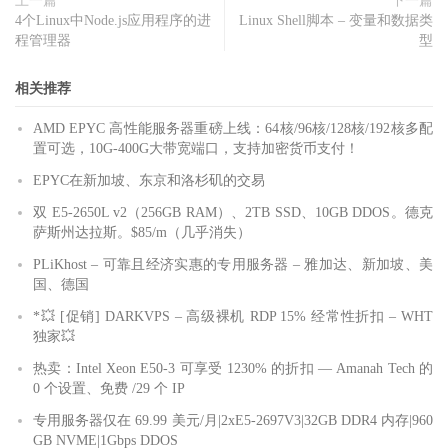
上一篇
下一篇
4个Linux中Node.js应用程序的进
Linux Shell脚本 – 变量和数据类
程管理器
型
相关推荐
AMD EPYC 高性能服务器重磅上线：64核/96核/128核/192核多配
置可选，10G-400G大带宽端口，支持加密货币支付！
EPYC在新加坡、东京和洛杉矶的交易
双 E5-2650L v2（256GB RAM）、2TB SSD、10GB DDOS。德克
萨斯州达拉斯。$85/m（几乎消失）
PLiKhost – 可靠且经济实惠的专用服务器 – 雅加达、新加坡、美
国、德国
*💥 [促销] DARKVPS – 高级裸机 RDP 15% 经常性折扣 – WHT
独家💥
热卖：Intel Xeon E50-3 可享受 1230% 的折扣 — Amanah Tech 的
0 个设置、免费 /29 个 IP
专用服务器仅在 69.99 美元/月|2xE5-2697V3|32GB DDR4 内存|960
GB NVME|1Gbps DDOS