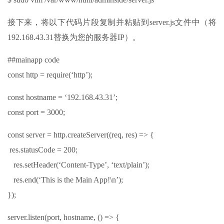
接下来，将以下代码片段复制并粘贴到server.js文件中（将
192.168.43.31替换为您的服务器IP）。
##mainapp code
const http = require(‘http’);
const hostname = ‘192.168.43.31’;
const port = 3000;
const server = http.createServer((req, res) => {
res.statusCode = 200;
res.setHeader(‘Content-Type’, ‘text/plain’);
res.end(‘This is the Main App!\n’);
});
server.listen(port, hostname, () => {