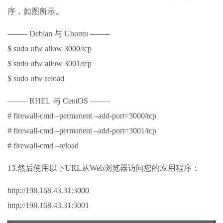
序，如图所示。
——– Debian 与 Ubuntu ——–
$ sudo ufw allow 3000/tcp
$ sudo ufw allow 3001/tcp
$ sudo ufw reload
——– RHEL 与 CentOS ——–
# firewall-cmd –permanent –add-port=3000/tcp
# firewall-cmd –permanent –add-port=3001/tcp
# firewall-cmd –reload
13.然后使用以下URL从Web浏览器访问您的应用程序：
http://198.168.43.31:3000
http://198.168.43.31:3001