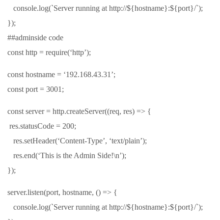
console.log(`Server running at http://${hostname}:${port}/`);
});
##adminside code
const http = require(‘http’);
const hostname = ‘192.168.43.31’;
const port = 3001;
const server = http.createServer((req, res) => {
res.statusCode = 200;
res.setHeader(‘Content-Type’, ‘text/plain’);
res.end(‘This is the Admin Side!\n’);
});
server.listen(port, hostname, () => {
console.log(`Server running at http://${hostname}:${port}/`);