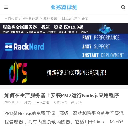
当前位置：
服务器评测
>
教程资讯
>
Linux运维
>
正文
如何在生产服务器上安装PM2运行Node.js应用程序
2019-07-18
分类：
Linux运维
阅读(677)
评论(0)
PM2是Node.js的免费开源，高级，高效和跨平台的生产级流
程管理器，具有内置负载均衡器。它适用于Linux，MacOS