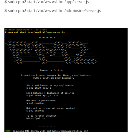
$ sudo pm2 start /var/www/html/app/server.js
$ sudo pm2 start /var/www/html/adminside/server.js