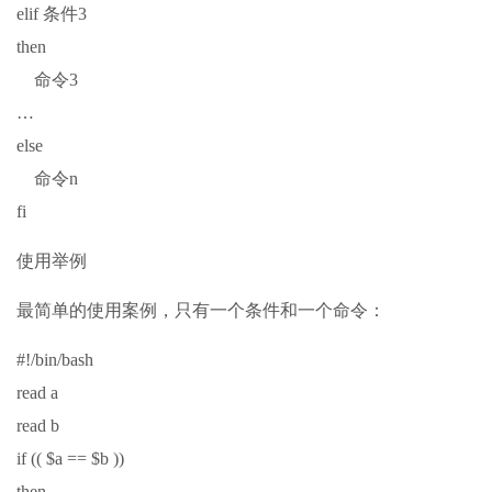
elif 条件3
then
命令3
…
else
命令n
fi
使用举例
最简单的使用案例，只有一个条件和一个命令：
#!/bin/bash
read a
read b
if (( $a == $b ))
then