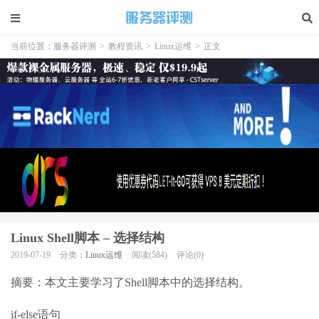
当前位置：
服务器评测
>
教程资讯
>
Linux运维
>
正文
Linux Shell脚本 – 选择结构
2019-07-19
分类：
Linux运维
阅读(584)
评论(0)
摘要：本文主要学习了Shell脚本中的选择结构。
if-else语句