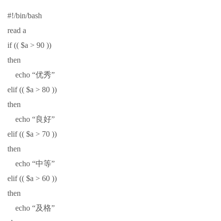
#!/bin/bash
read a
if (( $a > 90 ))
then
echo “优秀”
elif (( $a > 80 ))
then
echo “良好”
elif (( $a > 70 ))
then
echo “中等”
elif (( $a > 60 ))
then
echo “及格”