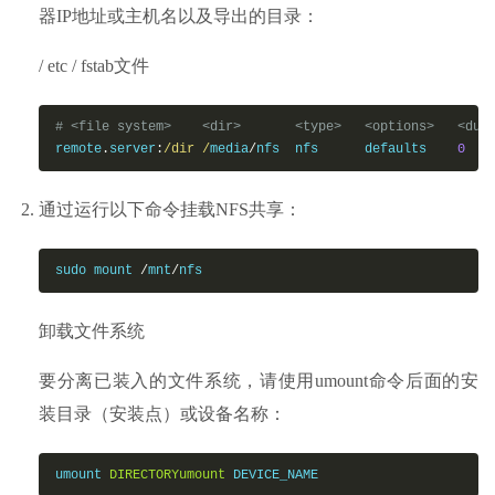
器IP地址或主机名以及导出的目录：
/ etc / fstab文件
# <file system>    <dir>       <type>   <options>   <dum
remote
.
server
:
/dir /
media
/
nfs  nfs      defaults    
0
通过运行以下命令挂载NFS共享：
sudo mount 
/
mnt
/
nfs
卸载文件系统
要分离已装入的文件系统，请使用umount命令后面的安
装目录（安装点）或设备名称：
umount 
DIRECTORYumount
 DEVICE_NAME