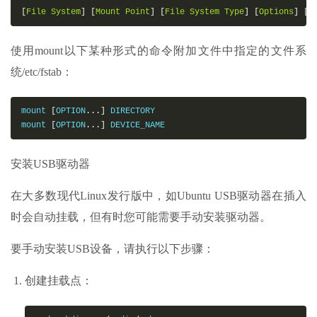
[
File
System
]
[
Mount
Point
]
[
File
System
Type
]
[
Options
]
[
D
使用mount以下某种形式的命令附加文件中指定的文件系
统/etc/fstab：
mount 
[
OPTION
...
]
 DIRECTORY

mount 
[
OPTION
...
]
 DEVICE_NAME
安装USB驱动器
在大多数现代Linux发行版中，如Ubuntu USB驱动器在插入
时会自动挂载，但有时您可能需要手动安装驱动器。
要手动安装USB设备，请执行以下步骤：
创建挂载点：