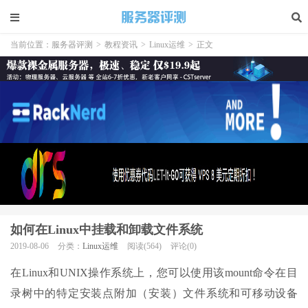
当前位置：
服务器评测
>
教程资讯
>
Linux运维
>
正文
如何在Linux中挂载和卸载文件系统
2019-08-06
分类：
Linux运维
阅读(564)
评论(0)
在Linux和UNIX操作系统上，您可以使用该mount命令在目
录树中的特定安装点附加（安装）文件系统和可移动设备