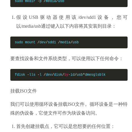
sudo mkdir 
-
p 
/
media
/
usb
假设USB驱动器使用该/dev/sdd1设备，您可
以/media/usb通过键入以下内容将其安装到目录：
sudo mount 
/
dev
/
sdd1 
/
media
/
usb
要查找设备和文件系统类型，可以使用以下任何命令：
fdisk 
-
lls 
-
l 
/
dev
/
disk
/
by
-
id
/
usb
*
dmesglsblk
挂载ISO文件
我们可以使用循环设备挂载ISO文件。循环设备是一种特
殊的伪设备，它使文件可作为块设备访问。
首先创建挂载点，它可以是您想要的任何位置：