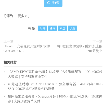
赞(
0
)
分享到：
更多
(
0
)
标签：
时钟
硬件
系统
设置
上一篇
下一篇
Ubuntu下安装免费开源财务软件
将U盘的文件复制到虚拟机上的
GnuCash 2.6.6
Linux系统上
相关推荐
【AMD EPYC高性能独服】64核至192核旗舰配置｜10G-400G超
大带宽｜支持加密货币支付
40元超值特惠 ☆ ARP Thunder™ 独立服务器，4GB内存/80GB
SSD+200GB SATA硬盘/5TB流量
独家新加坡服务器 · 55美元/月起 | 100M不限流/可选1G | 16GB内
存 | 支持加密货币支付