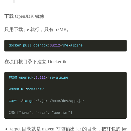
下载 OpenJDK 镜像
只用下载 jre 就行，只有 57MB。
docker pull openjdk
:
8u212
-
jre
-
alpine
在项目根目录下建立 Dockerfile
FROM openjdk
:
8u212
-
jre
-
alpine

WORKDIR 
/
home
/
dev

COPY 
./
target
/*.jar /home/dev/app.jar

CMD ["java", "-jar", "app.jar"]
target 目录就是 maven 打包输出 jar 的目录，把打包的 jar