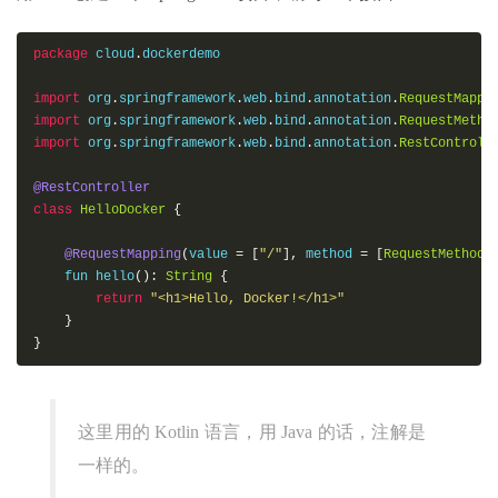
package
 cloud
.
dockerdemo

import
 org
.
springframework
.
web
.
bind
.
annotation
.
RequestMappi
import
 org
.
springframework
.
web
.
bind
.
annotation
.
RequestMetho
import
 org
.
springframework
.
web
.
bind
.
annotation
.
RestControll
@RestController
class
HelloDocker
{
@RequestMapping
(
value 
=
[
"/"
],
 method 
=
[
RequestMethod
.
    fun hello
():
String
{
return
"<h1>Hello, Docker!</h1>"
}
}
这里用的 Kotlin 语言，用 Java 的话，注解是
一样的。