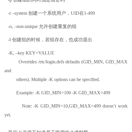
-r –system 创建一个系统用户，UID在1-499
-o, –non-unique 允许创建重复的组
-f 创建组的时候，若组存在，也成功退出
-K, –key KEY=VALUE
Overrides /etc/login.defs defaults (GID_MIN, GID_MAX
and
others). Multiple -K options can be specified.
Example: -K GID_MIN=100 -K GID_MAX=499
Note: -K GID_MIN=10,GID_MAX=499 doesn’t work
yet.