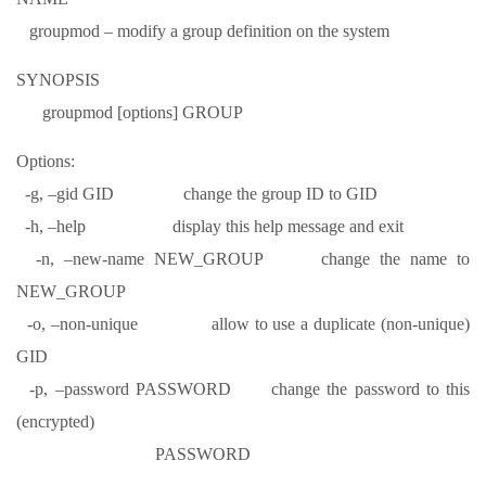
groupmod – modify a group definition on the system
SYNOPSIS
groupmod [options] GROUP
Options:
-g, –gid GID change the group ID to GID
-h, –help display this help message and exit
-n, –new-name NEW_GROUP change the name to
NEW_GROUP
-o, –non-unique allow to use a duplicate (non-unique)
GID
-p, –password PASSWORD change the password to this
(encrypted)
PASSWORD