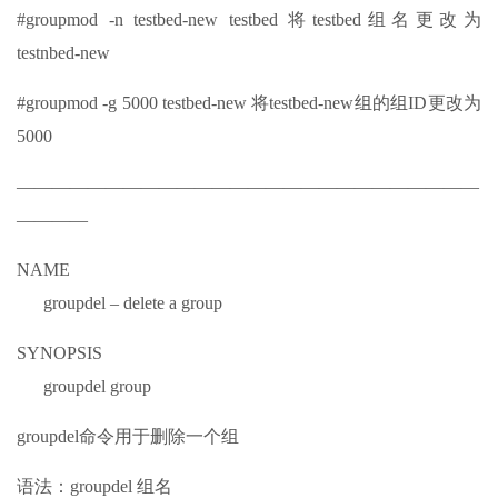
#groupmod -n testbed-new testbed 将testbed组名更改为
testnbed-new
#groupmod -g 5000 testbed-new 将testbed-new组的组ID更改为
5000
——————————————————————————
————
NAME
groupdel – delete a group
SYNOPSIS
groupdel group
groupdel命令用于删除一个组
语法：groupdel 组名