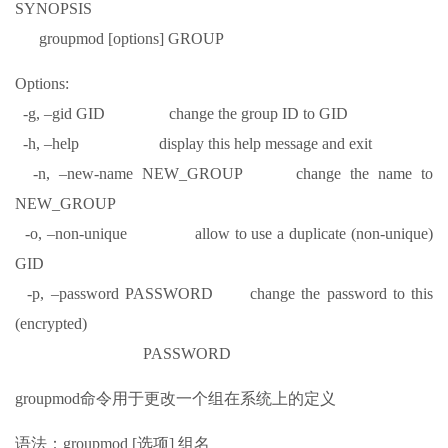
SYNOPSIS
groupmod [options] GROUP
Options:
-g, –gid GID change the group ID to GID
-h, –help display this help message and exit
-n, –new-name NEW_GROUP change the name to
NEW_GROUP
-o, –non-unique allow to use a duplicate (non-unique)
GID
-p, –password PASSWORD change the password to this
(encrypted)
PASSWORD
groupmod命令用于更改一个组在系统上的定义
语法：groupmod [选项] 组名