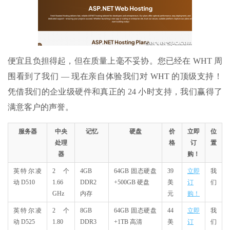
便宜且负担得起，但在质量上毫不妥协。您已经在 WHT 周
围看到了我们 — 现在亲自体验我们对 WHT 的顶级支持！
凭借我们的企业级硬件和真正的 24 小时支持，我们赢得了
满意客户的声誉。
服务器
中央
记忆
硬盘
价
立即
位
处理
格
订
置
器
购！
英特尔凌
2 个
4GB
64GB 固态硬盘
39
立即
我
动 D510
1.66
DDR2
+500GB 硬盘
美
订
们
GHz
内存
元
购！
英特尔凌
2 个
8GB
64GB 固态硬盘
44
立即
我
动 D525
1.80
DDR3
+1TB 高清
美
订
们