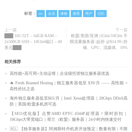
标签：
src
企业
体验
接受
用户
记忆
上一篇
下一篇
███ 16C/32T – 64GB RAM –
欧盟/美国/亚洲 |1Gbit/10Gbit 不
2x500GB SSD – 10Gbit端口 – 49
限流量服务器 |起价 @$14.99 |存
美元███
储、GPU、流媒体、10%
相关推荐
高性能+高可用+主动运维｜企业级托管独立服务器优选
🔥 Fresh Roasted Hosting | 独立服务器低至 $39/月 —— 高性能 +
高性价比之选
海外独立服务器低至$65/月｜Intel Xeon处理器｜20Gbps DDoS高
防｜美国/欧盟多机房可选
【SEO优化版】点赞AMD EPYC 4344P处理器！限时折扣｜
10Gbps大带宽端口｜荷兰（欧盟）服务器｜24小时内快速交付
🇳🇱 【独享服务器】阿姆斯特丹机房开放预定 | 数量有限 | 不限