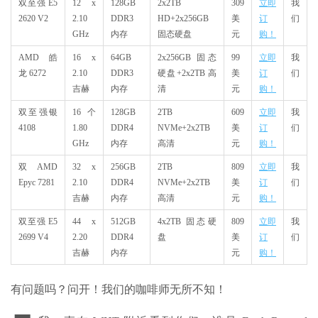
双至强 E5
12 x
128GB
2x2TB
309
立即
我
2620 V2
2.10
DDR3
HD+2x256GB
美
订
们
GHz
内存
固态硬盘
元
购！
AMD 皓
16 x
64GB
2x256GB 固态
99
立即
我
龙 6272
2.10
DDR3
硬盘+2x2TB 高
美
订
们
吉赫
内存
清
元
购！
双至强银
16 个
128GB
2TB
609
立即
我
4108
1.80
DDR4
NVMe+2x2TB
美
订
们
GHz
内存
高清
元
购！
双 AMD
32 x
256GB
2TB
809
立即
我
Epyc 7281
2.10
DDR4
NVMe+2x2TB
美
订
们
吉赫
内存
高清
元
购！
双至强 E5
44 x
512GB
4x2TB 固态硬
809
立即
我
2699 V4
2.20
DDR4
盘
美
订
们
吉赫
内存
元
购！
有问题吗？问开！我们的咖啡师无所不知！