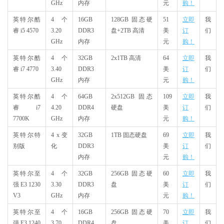
GHz
内存
元
购！
英特尔酷
4 个
16GB
128GB 固态硬
51
立即
我
睿 i5 4570
3.20
DDR3
盘+2TB 高清
美
订
们
GHz
内存
元
购！
英特尔酷
4 个
32GB
2x1TB 高清
64
立即
我
睿 i7 4770
3.40
DDR3
美
订
们
GHz
内存
元
购！
英特尔酷
4 个
64GB
2x512GB 固态
109
立即
我
睿 i7
4.20
DDR4
硬盘
美
订
们
7700K
GHz
内存
元
购！
英特尔特
4 x 变
32GB
1TB 固态硬盘
69
立即
我
别版
化
DDR3
美
订
们
内存
元
购！
英特尔至
4 个
32GB
256GB 固态硬
60
立即
我
强 E3 1230
3.30
DDR3
盘
美
订
们
V3
GHz
内存
元
购！
英特尔至
4 个
16GB
256GB 固态硬
70
立即
我
强 E3 1240
3.70
DDR4
盘
美
订
们