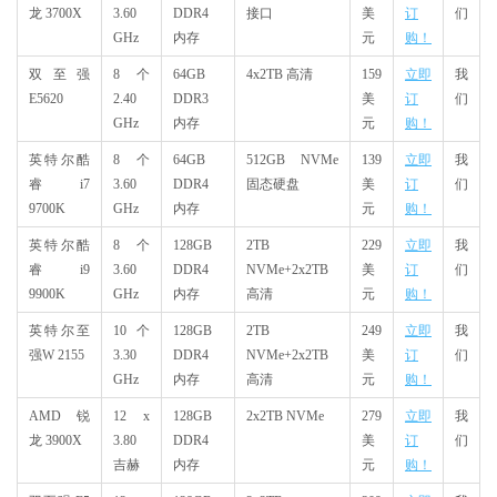
龙 3700X
3.60
DDR4
接口
美
订
们
GHz
内存
元
购！
双至强
8 个
64GB
4x2TB 高清
159
立即
我
E5620
2.40
DDR3
美
订
们
GHz
内存
元
购！
英特尔酷
8 个
64GB
512GB NVMe
139
立即
我
睿 i7
3.60
DDR4
固态硬盘
美
订
们
9700K
GHz
内存
元
购！
英特尔酷
8 个
128GB
2TB
229
立即
我
睿 i9
3.60
DDR4
NVMe+2x2TB
美
订
们
9900K
GHz
内存
高清
元
购！
英特尔至
10 个
128GB
2TB
249
立即
我
强W 2155
3.30
DDR4
NVMe+2x2TB
美
订
们
GHz
内存
高清
元
购！
AMD 锐
12 x
128GB
2x2TB NVMe
279
立即
我
龙 3900X
3.80
DDR4
美
订
们
吉赫
内存
元
购！