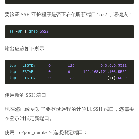
要验证 SSH 守护程序是否正在侦听新端口 5522 ，请键入：
ss 
-
an 
|
 grep 
5522
输出应该如下所示：
tcp   LISTEN      
0
128
0
.0
.
0.0
:
5522
tcp   ESTAB       
0
0
192
.168
.
121.108
:
5522
tcp   LISTEN      
0
128
[
::
]
:
5522
使用新的 SSH 端口
现在您已经更改了要登录远程的计算机 SSH 端口，您需要
在登录时指定新端口。
使用 -p <port_number> 选项指定端口：