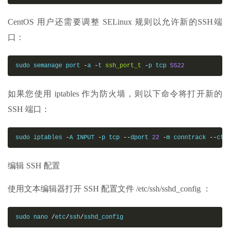
CentOS 用户还需要调整 SELinux 规则以允许新的SSH端
口：
sudo semanage port 
-
a 
-
t 
ssh_port_t
-
p tcp 
5522
如果您使用 iptables 作为防火墙，则以下命令将打开新的
SSH 端口：
sudo iptables 
-
A INPUT 
-
p tcp 
--
dport 
22
-
m conntrack 
--
cts
编辑 SSH 配置
使用文本编辑器打开 SSH 配置文件 /etc/ssh/sshd_config ：
sudo nano 
/
etc
/
ssh
/
sshd_config