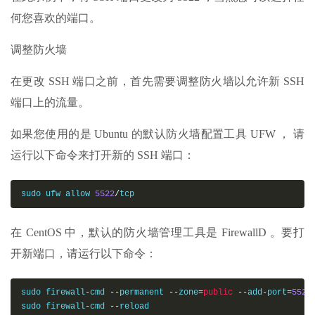
何您喜欢的端口。
调整防火墙
在更改 SSH 端口之前，首先需要调整防火墙以允许新 SSH
端口上的流量。
如果您使用的是 Ubuntu 的默认防火墙配置工具 UFW ， 请
运行以下命令来打开新的 SSH 端口：
sudo ufw allow 
5522
/
tcp
在 CentOS 中，默认的防火墙管理工具是 FirewallD 。要打
开新端口，请运行以下命令：
sudo firewall
-
cmd 
--
permanent 
--
zone
=
public
--
add
-
port
=
5522
sudo firewall
-
cmd 
--
reload