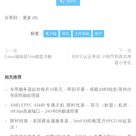
赞(
0
)
分享到：
更多
(
0
)
标签：
客户端
导出
文件系统
用户
上一篇
下一篇
Linux编辑器Vim键盘详解
RHCE认证考试-小细节和真实考
题小变化
相关推荐
专用服务器起价每月19美元 – 即刻开通 – 搭载AMD锐龙/英特尔
等高性能处理器
AMD EPYC 4344P 专属主机 限时优惠 – 荷兰（欧盟）机房 –
10Gbps高速端口 – 24小时内极速部署
限时特惠：多国裸金属服务器，Intel/AMD配置月付€25.60起直
达！