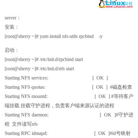
server：
安装：
[root@sherry ~]# yum install nfs-utils rpcbind -y
启动：
[root@sherry ~]# /etc/init.d/rpcbind start
[root@sherry ~]# /etc/init.d/nfs start
Starting NFS services: [ OK ]
Starting NFS quotas: [ OK ] #磁盘检查
Starting NFS mountd: [ OK ] #等待客户
端挂载 挂载守护进程，负责客户端来源认证的进程
Starting NFS daemon: [ OK ]#守护进
程 文件读写nfs
Starting RPC idmapd: [ OK ]#id号映射