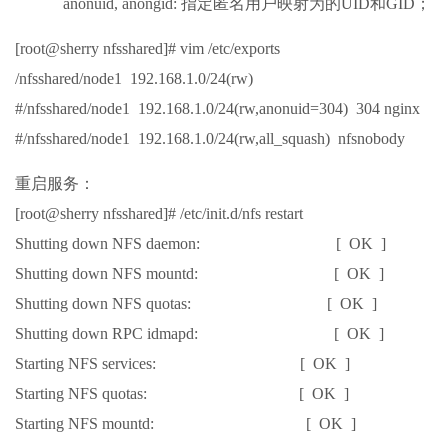
anonuid, anongid: 指定匿名用户映射为的UID和GID；
[root@sherry nfsshared]# vim /etc/exports
/nfsshared/node1 192.168.1.0/24(rw)
#/nfsshared/node1 192.168.1.0/24(rw,anonuid=304) 304 nginx
#/nfsshared/node1 192.168.1.0/24(rw,all_squash) nfsnobody
重启服务：
[root@sherry nfsshared]# /etc/init.d/nfs restart
Shutting down NFS daemon: [ OK ]
Shutting down NFS mountd: [ OK ]
Shutting down NFS quotas: [ OK ]
Shutting down RPC idmapd: [ OK ]
Starting NFS services: [ OK ]
Starting NFS quotas: [ OK ]
Starting NFS mountd: [ OK ]