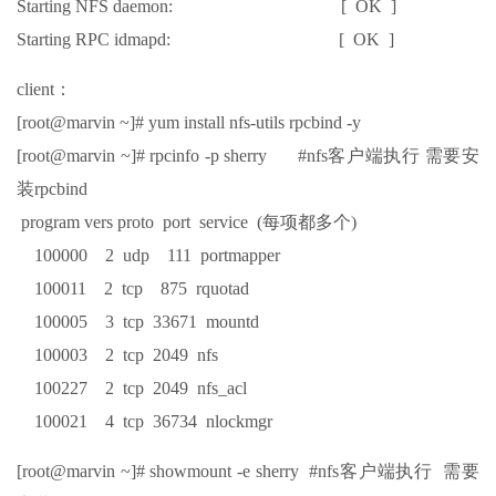
Starting NFS daemon: [ OK ]
Starting RPC idmapd: [ OK ]
client：
[root@marvin ~]# yum install nfs-utils rpcbind -y
[root@marvin ~]# rpcinfo -p sherry #nfs客户端执行 需要安
装rpcbind
program vers proto port service (每项都多个)
100000 2 udp 111 portmapper
100011 2 tcp 875 rquotad
100005 3 tcp 33671 mountd
100003 2 tcp 2049 nfs
100227 2 tcp 2049 nfs_acl
100021 4 tcp 36734 nlockmgr
[root@marvin ~]# showmount -e sherry #nfs客户端执行 需要