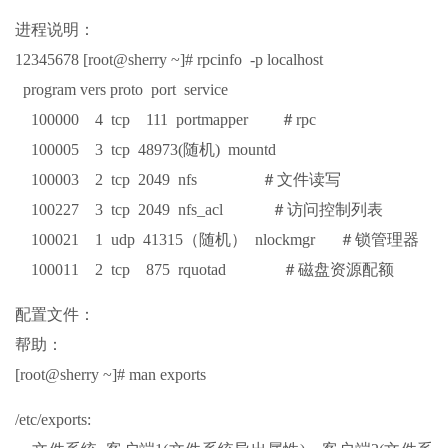
进程说明：
12345678 [root@sherry ~]# rpcinfo -p localhost
program vers proto port service
100000 4 tcp 111 portmapper ＃rpc
100005 3 tcp 48973(随机) mountd
100003 2 tcp 2049 nfs ＃文件读写
100227 3 tcp 2049 nfs_acl ＃访问控制列表
100021 1 udp 41315（随机） nlockmgr ＃锁管理器
100011 2 tcp 875 rquotad ＃磁盘资源配额
配置文件：
帮助：
[root@sherry ~]# man exports
/etc/exports: