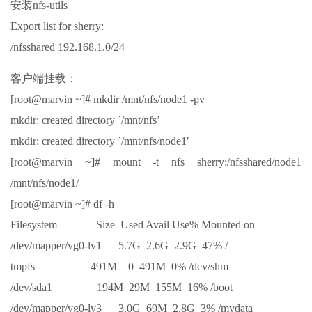
安装nfs-utils
Export list for sherry:
/nfsshared 192.168.1.0/24
客户端挂载：
[root@marvin ~]# mkdir /mnt/nfs/node1 -pv
mkdir: created directory `/mnt/nfs’
mkdir: created directory `/mnt/nfs/node1′
[root@marvin ~]# mount -t nfs sherry:/nfsshared/node1
/mnt/nfs/node1/
[root@marvin ~]# df -h
Filesystem Size Used Avail Use% Mounted on
/dev/mapper/vg0-lv1 5.7G 2.6G 2.9G 47% /
tmpfs 491M 0 491M 0% /dev/shm
/dev/sda1 194M 29M 155M 16% /boot
/dev/mapper/vg0-lv3 3.0G 69M 2.8G 3% /mydata