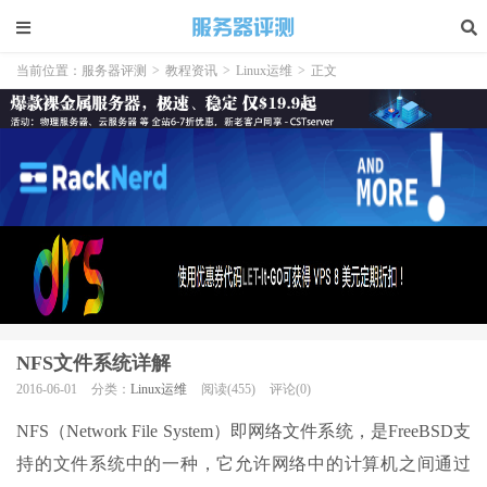
当前位置：
服务器评测
>
教程资讯
>
Linux运维
>
正文
NFS文件系统详解
2016-06-01
分类：
Linux运维
阅读(455)
评论(0)
NFS（Network File System）即网络文件系统，是FreeBSD支
持的文件系统中的一种，它允许网络中的计算机之间通过