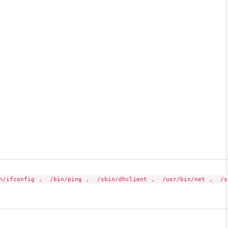
n/ifconfig
,
/bin/ping
,
/sbin/dhclient
,
/usr/bin/net
,
/s