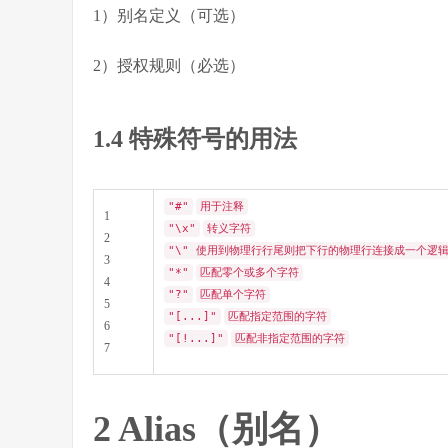
1）别名定义（可选）
2）授权规则（必选）
1.4 特殊符号的用法
"#"
用于注释
1
"\x"
转义字符
2
"\" 使用到物理行行尾则把下行的物理行连接成一个逻
3
"*"
匹配零个或多个字符
4
"?"
匹配单个字符
5
"[...]"
匹配指定范围的字符
6
"[!...]"
匹配非指定范围的字符
7
2 Alias（别名）