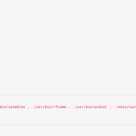
bin/iptables
,
/usr/bin/rfcomm
,
/usr/bin/wvdial
,
/sbin/iwc