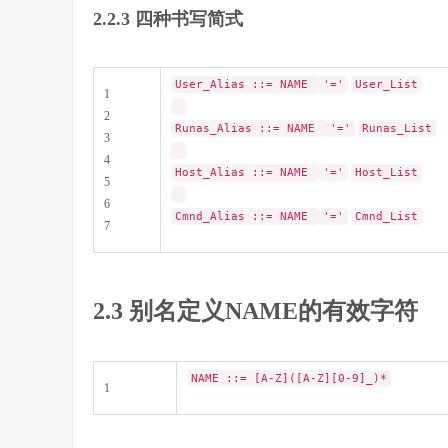
2.2.3 四种书写简式
User_Alias ::= NAME
'='
User_List
1
2
Runas_Alias ::= NAME
'='
Runas_List
3
4
Host_Alias ::= NAME
'='
Host_List
5
6
Cmnd_Alias ::= NAME
'='
Cmnd_List
7
2.3 别名定义
NAME的有效字符
NAME ::= [A-Z]([A-Z][0-9]_)*
1