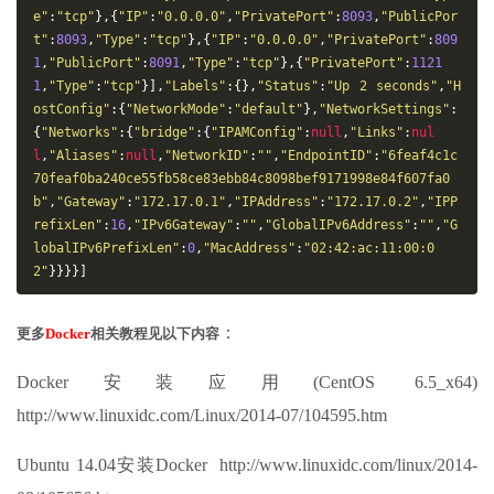
e"
:
"tcp"
},{
"IP"
:
"0.0.0.0"
,
"PrivatePort"
:
8093
,
"PublicPor
t"
:
8093
,
"Type"
:
"tcp"
},{
"IP"
:
"0.0.0.0"
,
"PrivatePort"
:
809
1
,
"PublicPort"
:
8091
,
"Type"
:
"tcp"
},{
"PrivatePort"
:
1121
1
,
"Type"
:
"tcp"
}],
"Labels"
:{},
"Status"
:
"Up 2 seconds"
,
"H
ostConfig"
:{
"NetworkMode"
:
"default"
},
"NetworkSettings"
:
{
"Networks"
:{
"bridge"
:{
"IPAMConfig"
:
null
,
"Links"
:
nul
l
,
"Aliases"
:
null
,
"NetworkID"
:
""
,
"EndpointID"
:
"6feaf4c1c
70feaf0ba240ce55fb58ce83ebb84c8098bef9171998e84f607fa0
b"
,
"Gateway"
:
"172.17.0.1"
,
"IPAddress"
:
"172.17.0.2"
,
"IPP
refixLen"
:
16
,
"IPv6Gateway"
:
""
,
"GlobalIPv6Address"
:
""
,
"G
lobalIPv6PrefixLen"
:
0
,
"MacAddress"
:
"02:42:ac:11:00:0
2"
}}}}]
：
更多
Docker
相关教程见以下内容
Docker安装应用(CentOS 6.5_x64)
http://www.linuxidc.com/Linux/2014-07/104595.htm
Ubuntu 14.04安装Docker http://www.linuxidc.com/linux/2014-