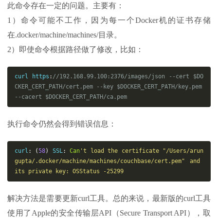
此命令存在一定的问题。主要有：
1）命令可能不工作，因为每一个Docker机的证书存储
在.docker/machine/machines/目录。
2）即使命令根据路径做了修改，比如：
curl https
:
//192.168.99.100:2376/images/json --cert $DO
CKER_CERT_PATH/cert.pem --key $DOCKER_CERT_PATH/key.pem 
--cacert $DOCKER_CERT_PATH/ca.pem
执行命令仍然会得到错误信息：
curl
:
(
58
)
 SSL
:
Can
't load the certificate "/Users/arun
gupta/.docker/machine/machines/couchbase/cert.pem" and 
its private key: OSStatus -25299
解决方法是需要更新curl工具。总的来说，最新版的curl工具
使用了Apple的安全传输层API（Secure Transport API），取