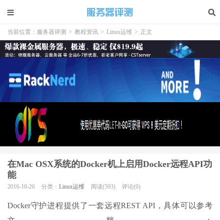
当前位置：
服务器评测
>
教程资讯
>
Linux运维
>
正文
在Mac OSX系统的Docker机上启用Docker远程API功
能
2016-10-26
分类：
Linux运维
阅读(593)
评论(0)
Docker守护进程提供了一套远程REST API，具体可以参考