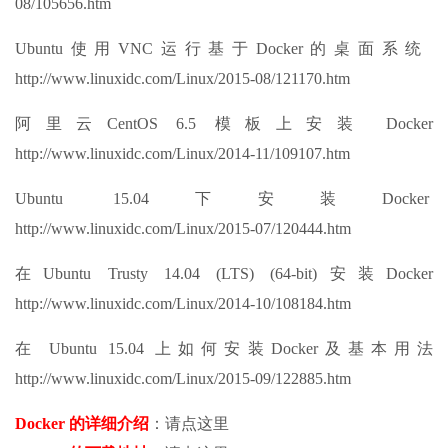
08/105656.htm
Ubuntu使用VNC运行基于Docker的桌面系统
http://www.linuxidc.com/Linux/2015-08/121170.htm
阿里云CentOS 6.5 模板上安装 Docker
http://www.linuxidc.com/Linux/2014-11/109107.htm
Ubuntu 15.04下安装Docker
http://www.linuxidc.com/Linux/2015-07/120444.htm
在Ubuntu Trusty 14.04 (LTS) (64-bit)安装Docker
http://www.linuxidc.com/Linux/2014-10/108184.htm
在 Ubuntu 15.04 上如何安装Docker及基本用法
http://www.linuxidc.com/Linux/2015-09/122885.htm
Docker 的详细介绍
：请点这里