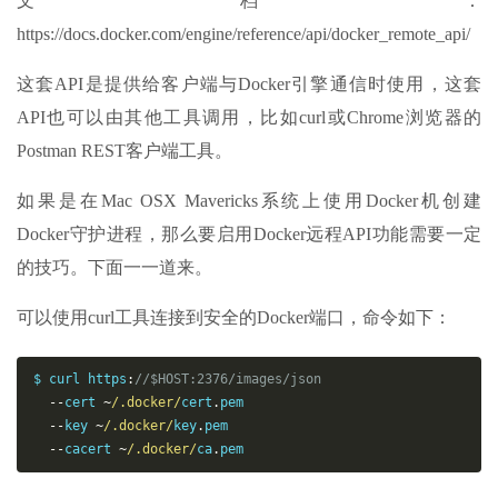
文档：
https://docs.docker.com/engine/reference/api/docker_remote_api/
这套API是提供给客户端与Docker引擎通信时使用，这套
API也可以由其他工具调用，比如curl或Chrome浏览器的
Postman REST客户端工具。
如果是在Mac OSX Mavericks系统上使用Docker机创建
Docker守护进程，那么要启用Docker远程API功能需要一定
的技巧。下面一一道来。
可以使用curl工具连接到安全的Docker端口，命令如下：
$ curl https
:
//$HOST:2376/images/json 
--
cert 
~
/.docker/
cert
.
pem 

--
key 
~
/.docker/
key
.
pem 

--
cacert 
~
/.docker/
ca
.
pem