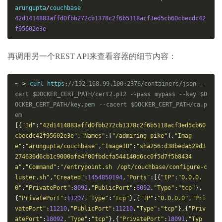
arungupta
/
42d1414883affd0fbb272cb1378c2f6b5118acf3ed5cb60cbecdc42
f95602e3e
再调用另一个REST API来查看容器的细节内容：
~
>
 curl https
:
//192.168.99.100:2376/containers/json --
cert $DOCKER_CERT_PATH/cert2.p12 --pass mypass --key $D
OCKER_CERT_PATH/key.pem --cacert $DOCKER_CERT_PATH/ca.p
em
[{
"Id"
:
"42d1414883affd0fbb272cb1378c2f6b5118acf3ed5cb60
cbecdc42f95602e3e"
,
"Names"
:[
"/admiring_pike"
],
"Imag
e"
:
"arungupta/couchbase"
,
"ImageID"
:
"sha256:d38beda529d3
274636d6cb1c9000afe4f00fbdcfa544140d6cc0f5d7f5b8434
a"
,
"Command"
:
"/entrypoint.sh /opt/couchbase/configure-c
luster.sh"
,
"Created"
:
1454850194
,
"Ports"
:[{
"IP"
:
"0.0.0.
0"
,
"PrivatePort"
:
8092
,
"PublicPort"
:
8092
,
"Type"
:
"tcp"
},
{
"PrivatePort"
:
11207
,
"Type"
:
"tcp"
},{
"IP"
:
"0.0.0.0"
,
"Pri
vatePort"
:
11210
,
"PublicPort"
:
11210
,
"Type"
:
"tcp"
},{
"Priv
atePort"
:
18092
,
"Type"
:
"tcp"
},{
"PrivatePort"
:
18091
,
"Typ