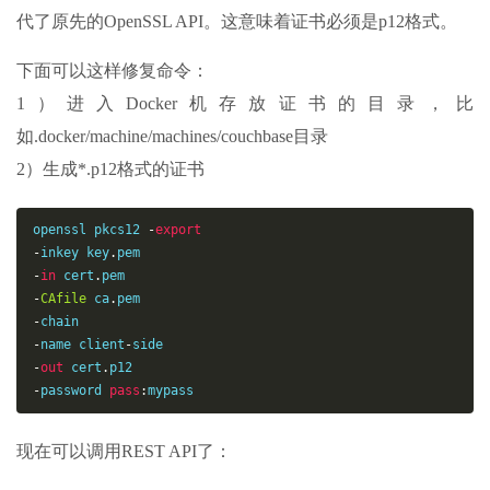
代了原先的OpenSSL API。这意味着证书必须是p12格式。
下面可以这样修复命令：
1）进入Docker机存放证书的目录，比
如.docker/machine/machines/couchbase目录
2）生成*.p12格式的证书
openssl pkcs12 
-
export
-
inkey key
.
-
in
 cert
.
-
CAfile
 ca
.
-
-
name client
-
-
out
 cert
.
-
password 
pass
:
mypass
现在可以调用REST API了：