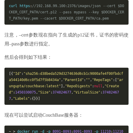
curl https
:
//192.168.99.100:2376/images/json --cert $DO
CKER_CERT_PATH/cert.p12 --pass mypass --key $DOCKER_CER
T_PATH/key.pem --cacert $DOCKER_CERT_PATH/ca.pem
注意，–cert参数现在指向了生成的p12证书，证书的密码使
用–pass参数进行指定。
然后会得到如下结果：
[{
"Id"
:
"sha256:d38beda529d3274636d6cb1c9000afe4f00fbdcf
a544140d6cc0f5d7f5b8434a"
,
"ParentId"
:
""
,
"RepoTags"
:[
"ar
ungupta/couchbase:latest"
],
"RepoDigests"
:
null
,
"Create
d"
:
1450330075
,
"Size"
:
374824677
,
"VirtualSize"
:
37482467
7
,
"Labels"
:{}}]
现在可以尝试启动CouchBase服务器：
~
>
 docker run 
-
d 
-
p 
8091
-
8093
:
8091
-
8093
-
p 
11210
:
11210